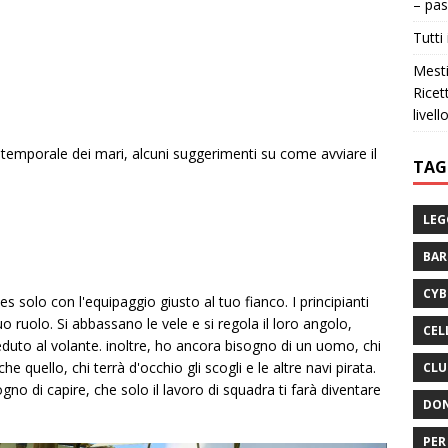
– pas
Tutti 
Mesti
Ricet
livell
 temporale dei mari, alcuni suggerimenti su come avviare il
TAG
LEG
BA
CYB
s solo con l'equipaggio giusto al tuo fianco. I principianti
 ruolo. Si abbassano le vele e si regola il loro angolo,
CEL
seduto al volante. inoltre, ho ancora bisogno di un uomo, chi
 quello, chi terrà d'occhio gli scogli e le altre navi pirata.
CLU
sogno di capire, che solo il lavoro di squadra ti farà diventare
DON
PER