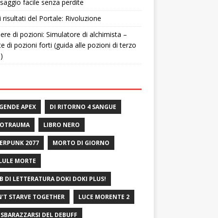
saggio facile senza perdite
i risultati del Portale: Rivoluzione
ere di pozioni: Simulatore di alchimista –
te di pozioni forti (guida alle pozioni di terzo
o)
GENDE APEX
DI RITORNO 4 SANGUE
ROTRAUMA
LIBRO NERO
ERPUNK 2077
MORTO DI GIORNO
LULE MORTE
B DI LETTERATURA DOKI DOKI PLUS!
'T STARVE TOGETHER
LUCE MORENTE 2
 SBARAZZARSI DEL DEBUFF