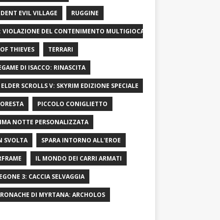
IDENT EVIL VILLAGE
RUGGINE
: VIOLAZIONE DEL CONTENIMENTO MULTIGIOCATORE
OF ​​THIEVES
TERRARI
LEGAME DI ISACCO: RINASCITA
 ELDER SCROLLS V: SKYRIM EDIZIONE SPECIALE
FORESTA
PICCOLO CONIGLIETTO
IMA NOTTE PERSONALIZZATA
 SVOLTA
SPARA INTORNO ALL'EROE
RFRAME
IL MONDO DEI CARRI ARMATI
EGONE 3: CACCIA SELVAGGIA
CRONACHE DI MYRTANA: ARCHOLOS