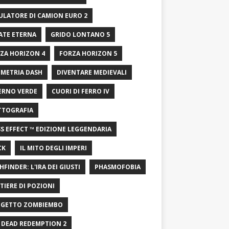
ULATORE DI CAMION EURO 2
ATE ETERNA
GRIDO LONTANO 5
ZA HORIZON 4
FORZA HORIZON 5
METRIA DASH
DIVENTARE MEDIEVALI
ERNO VERDE
CUORI DI FERRO IV
TTOGRAFIA
S EFFECT ™ EDIZIONE LEGGENDARIA
CK
IL MITO DEGLI IMPERI
HFINDER: L'IRA DEI GIUSTI
PHASMOFOBIA
TIERE DI POZIONI
GETTO ZOMBIEMBO
 DEAD REDEMPTION 2