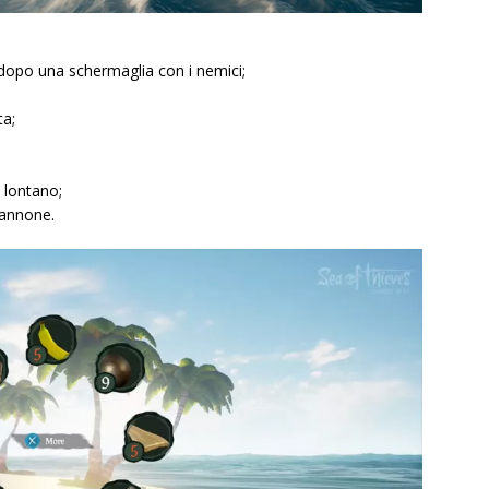
 dopo una schermaglia con i nemici;
ta;
a lontano;
cannone.