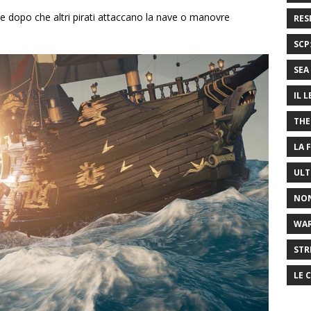
ve dopo che altri pirati attaccano la nave o manovre
RES
SCP
SEA 
IL 
THE
LA 
ULT
NON
WA
STR
LE 