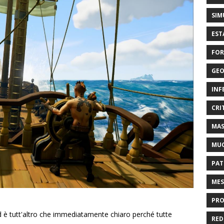
SIM
EST
FOR
GEO
INF
CRI
MAS
MU
PAT
MES
PRO
o ed è tutt'altro che immediatamente chiaro perché tutte
RED