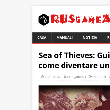
CASA
MANUALI
NOTIZIA
R
Sea of ​​Thieves: Gu
come diventare un
2021-04-22
RUSgameAH
Manuali