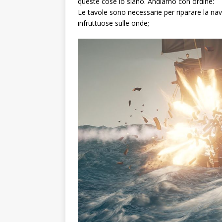
queste cose lo siano. Andiamo con ordine:
Le tavole sono necessarie per riparare la na
infruttuose sulle onde;