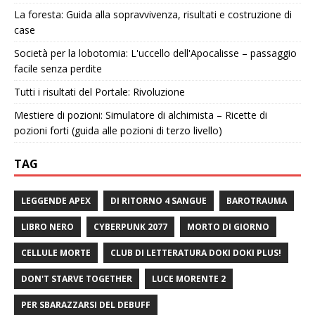
La foresta: Guida alla sopravvivenza, risultati e costruzione di
case
Società per la lobotomia: L'uccello dell'Apocalisse – passaggio
facile senza perdite
Tutti i risultati del Portale: Rivoluzione
Mestiere di pozioni: Simulatore di alchimista – Ricette di
pozioni forti (guida alle pozioni di terzo livello)
TAG
LEGGENDE APEX
DI RITORNO 4 SANGUE
BAROTRAUMA
LIBRO NERO
CYBERPUNK 2077
MORTO DI GIORNO
CELLULE MORTE
CLUB DI LETTERATURA DOKI DOKI PLUS!
DON'T STARVE TOGETHER
LUCE MORENTE 2
PER SBARAZZARSI DEL DEBUFF