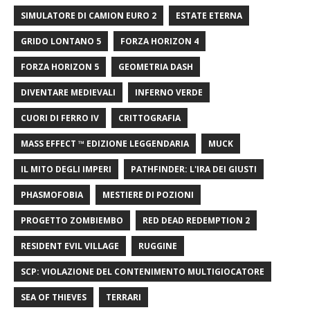
SIMULATORE DI CAMION EURO 2
ESTATE ETERNA
GRIDO LONTANO 5
FORZA HORIZON 4
FORZA HORIZON 5
GEOMETRIA DASH
DIVENTARE MEDIEVALI
INFERNO VERDE
CUORI DI FERRO IV
CRITTOGRAFIA
MASS EFFECT ™ EDIZIONE LEGGENDARIA
MUCK
IL MITO DEGLI IMPERI
PATHFINDER: L'IRA DEI GIUSTI
PHASMOFOBIA
MESTIERE DI POZIONI
PROGETTO ZOMBIEMBO
RED DEAD REDEMPTION 2
RESIDENT EVIL VILLAGE
RUGGINE
SCP: VIOLAZIONE DEL CONTENIMENTO MULTIGIOCATORE
SEA OF ​​THIEVES
TERRARI