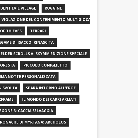
IDENT EVIL VILLAGE
RUGGINE
: VIOLAZIONE DEL CONTENIMENTO MULTIGIOCATORE
OF ​​THIEVES
TERRARI
LEGAME DI ISACCO: RINASCITA
 ELDER SCROLLS V: SKYRIM EDIZIONE SPECIALE
FORESTA
PICCOLO CONIGLIETTO
IMA NOTTE PERSONALIZZATA
 SVOLTA
SPARA INTORNO ALL'EROE
RFRAME
IL MONDO DEI CARRI ARMATI
EGONE 3: CACCIA SELVAGGIA
CRONACHE DI MYRTANA: ARCHOLOS