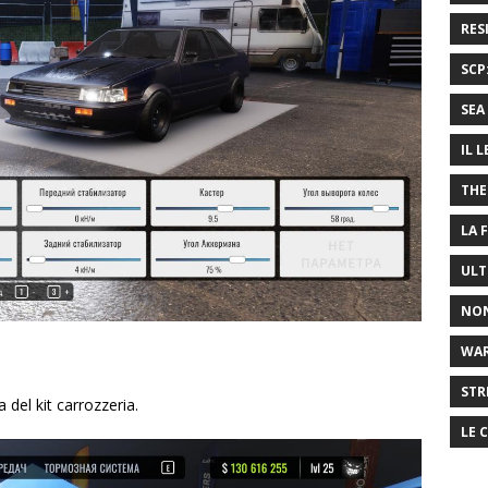
RES
SCP
SEA 
IL 
THE
LA 
ULT
NON
WA
STR
del kit carrozzeria.
LE 