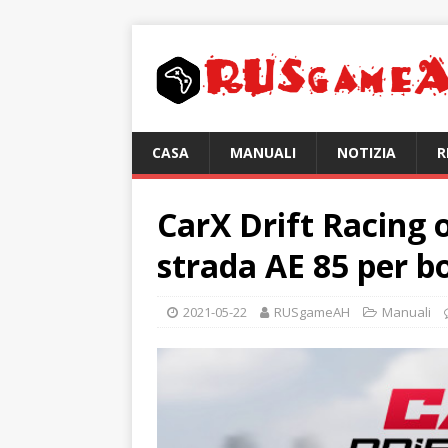
CASA
MANUALI
NOTIZIA
R
CarX Drift Racing 
strada AE 85 per b
2021-05-22
RUSgameAH
Manuali