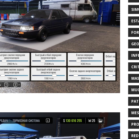
SIM
EST
FOR
GEO
INF
CRI
MAS
MU
PAT
MES
PRO
RED