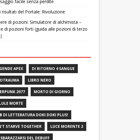
saggio facile senza perdite
i risultati del Portale: Rivoluzione
ere di pozioni: Simulatore di alchimista –
te di pozioni forti (guida alle pozioni di terzo
o)
GENDE APEX
DI RITORNO 4 SANGUE
ROTRAUMA
LIBRO NERO
ERPUNK 2077
MORTO DI GIORNO
LULE MORTE
B DI LETTERATURA DOKI DOKI PLUS!
'T STARVE TOGETHER
LUCE MORENTE 2
 SBARAZZARSI DEL DEBUFF