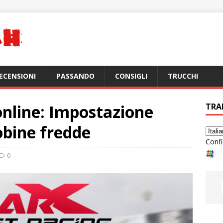
ECENSIONI
PASSANDO
CONSIGLI
TRUCCHI
online: Impostazione
TRA
obine fredde
Confi
0