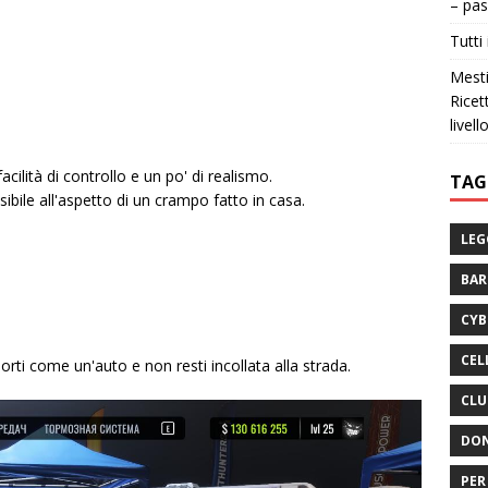
– pas
Tutti 
Mesti
Ricet
livell
cilità di controllo e un po' di realismo.
TAG
sibile all'aspetto di un crampo fatto in casa.
LEG
BA
CYB
CEL
rti come un'auto e non resti incollata alla strada.
CLU
DON
PER