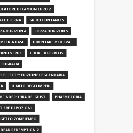
ULATORE DI CAMION EURO 2
ATE ETERNA
GRIDO LONTANO 5
ZA HORIZON 4
FORZA HORIZON 5
METRIA DASH
DIVENTARE MEDIEVALI
ERNO VERDE
CUORI DI FERRO IV
TTOGRAFIA
S EFFECT ™ EDIZIONE LEGGENDARIA
CK
IL MITO DEGLI IMPERI
HFINDER: L'IRA DEI GIUSTI
PHASMOFOBIA
TIERE DI POZIONI
GETTO ZOMBIEMBO
 DEAD REDEMPTION 2