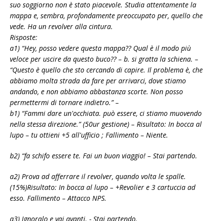
suo soggiorno non è stato piacevole. Studia attentamente la
mappa e, sembra, profondamente preoccupato per, quello che
vede. Ha un revolver alla cintura.
Risposte:
a1) “Hey, posso vedere questa mappa?? Qual è il modo più
veloce per uscire da questo buco?? – b. si gratta la schiena. –
“Questo è quello che sto cercando di capire. Il problema è, che
abbiamo molta strada da fare per arrivarci, dove stiamo
andando, e non abbiamo abbastanza scorte. Non posso
permettermi di tornare indietro.” –
b1) “Fammi dare un'occhiata. può essere, ci stiamo muovendo
nella stessa direzione.” (50ur gestione) – Risultato: In bocca al
lupo – tu ottieni +5 all'ufficio ; Fallimento – Niente.
b2) “fa schifo essere te. Fai un buon viaggio! – Stai partendo.
a2) Prova ad afferrare il revolver, quando volta le spalle.
(15%)Risultato: In bocca al lupo – +Revolier e 3 cartuccia ad
esso. Fallimento – Attacco NPS.
a3) Ignoralo e vai avanti. ‎- Stai partendo.