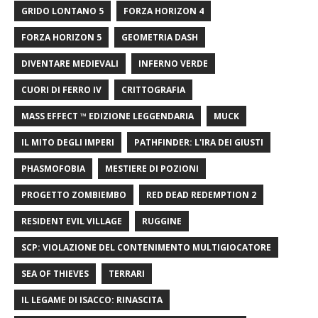
GRIDO LONTANO 5
FORZA HORIZON 4
FORZA HORIZON 5
GEOMETRIA DASH
DIVENTARE MEDIEVALI
INFERNO VERDE
CUORI DI FERRO IV
CRITTOGRAFIA
MASS EFFECT ™ EDIZIONE LEGGENDARIA
MUCK
IL MITO DEGLI IMPERI
PATHFINDER: L'IRA DEI GIUSTI
PHASMOFOBIA
MESTIERE DI POZIONI
PROGETTO ZOMBIEMBO
RED DEAD REDEMPTION 2
RESIDENT EVIL VILLAGE
RUGGINE
SCP: VIOLAZIONE DEL CONTENIMENTO MULTIGIOCATORE
SEA OF ​​THIEVES
TERRARI
IL LEGAME DI ISACCO: RINASCITA