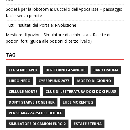
Società per la lobotomia: L'uccello dell'Apocalisse – passaggio
facile senza perdite
Tutti i risultati del Portale: Rivoluzione
Mestiere di pozioni: Simulatore di alchimista – Ricette di
pozioni forti (guida alle pozioni di terzo livello)
TAG
LEGGENDE APEX
DI RITORNO 4 SANGUE
BAROTRAUMA
LIBRO NERO
CYBERPUNK 2077
MORTO DI GIORNO
CELLULE MORTE
CLUB DI LETTERATURA DOKI DOKI PLUS!
DON'T STARVE TOGETHER
LUCE MORENTE 2
PER SBARAZZARSI DEL DEBUFF
SIMULATORE DI CAMION EURO 2
ESTATE ETERNA