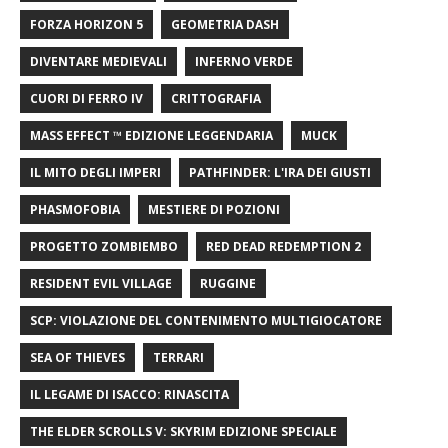
FORZA HORIZON 5
GEOMETRIA DASH
DIVENTARE MEDIEVALI
INFERNO VERDE
CUORI DI FERRO IV
CRITTOGRAFIA
MASS EFFECT ™ EDIZIONE LEGGENDARIA
MUCK
IL MITO DEGLI IMPERI
PATHFINDER: L'IRA DEI GIUSTI
PHASMOFOBIA
MESTIERE DI POZIONI
PROGETTO ZOMBIEMBO
RED DEAD REDEMPTION 2
RESIDENT EVIL VILLAGE
RUGGINE
SCP: VIOLAZIONE DEL CONTENIMENTO MULTIGIOCATORE
SEA OF ​​THIEVES
TERRARI
IL LEGAME DI ISACCO: RINASCITA
THE ELDER SCROLLS V: SKYRIM EDIZIONE SPECIALE