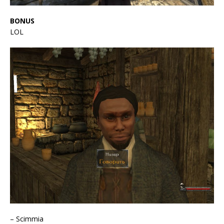
BONUS
LOL
– Scimmia