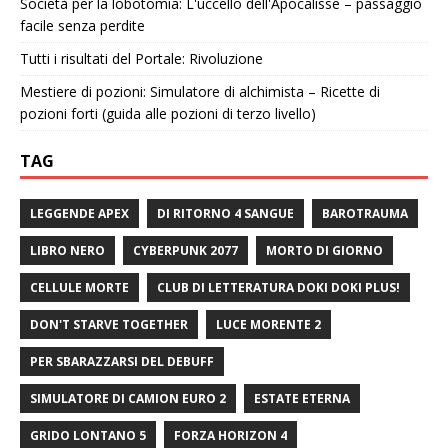
Società per la lobotomia: L'uccello dell'Apocalisse – passaggio
facile senza perdite
Tutti i risultati del Portale: Rivoluzione
Mestiere di pozioni: Simulatore di alchimista – Ricette di
pozioni forti (guida alle pozioni di terzo livello)
TAG
LEGGENDE APEX
DI RITORNO 4 SANGUE
BAROTRAUMA
LIBRO NERO
CYBERPUNK 2077
MORTO DI GIORNO
CELLULE MORTE
CLUB DI LETTERATURA DOKI DOKI PLUS!
DON'T STARVE TOGETHER
LUCE MORENTE 2
PER SBARAZZARSI DEL DEBUFF
SIMULATORE DI CAMION EURO 2
ESTATE ETERNA
GRIDO LONTANO 5
FORZA HORIZON 4