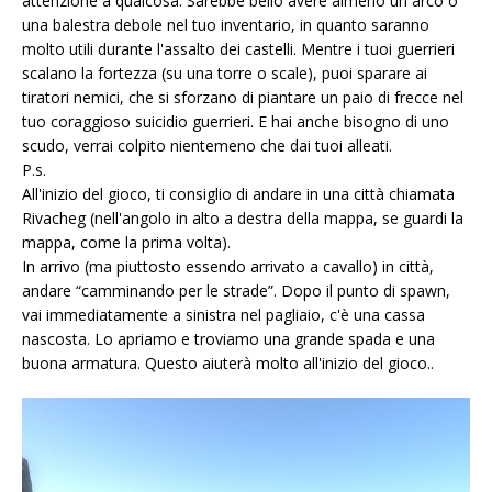
attenzione a qualcosa. Sarebbe bello avere almeno un arco o
una balestra debole nel tuo inventario, in quanto saranno
molto utili durante l'assalto dei castelli. Mentre i tuoi guerrieri
scalano la fortezza (su una torre o scale), puoi sparare ai
tiratori nemici, che si sforzano di piantare un paio di frecce nel
tuo coraggioso
suicidio
guerrieri. E hai anche bisogno di uno
scudo, verrai colpito nientemeno che dai tuoi alleati.
P.s.
All'inizio del gioco, ti consiglio di andare in una città chiamata
Rivacheg (nell'angolo in alto a destra della mappa, se guardi la
mappa, come la prima volta).
In arrivo (ma piuttosto essendo arrivato a cavallo) in città,
andare “camminando per le strade”. Dopo il punto di spawn,
vai immediatamente a sinistra nel pagliaio, c'è una cassa
nascosta. Lo apriamo e troviamo una grande spada e una
buona armatura. Questo aiuterà molto all'inizio del gioco..