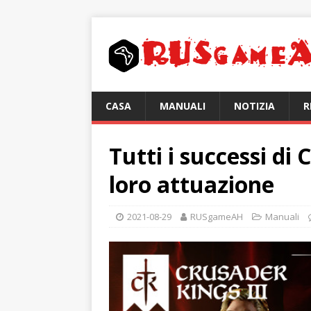
CASA
MANUALI
NOTIZIA
R
Tutti i successi di 
loro attuazione
2021-08-29
RUSgameAH
Manuali