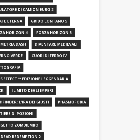
ULATORE DI CAMION EURO 2
ATE ETERNA
GRIDO LONTANO 5
ZA HORIZON 4
FORZA HORIZON 5
METRIA DASH
DIVENTARE MEDIEVALI
ERNO VERDE
CUORI DI FERRO IV
TTOGRAFIA
S EFFECT ™ EDIZIONE LEGGENDARIA
CK
IL MITO DEGLI IMPERI
HFINDER: L'IRA DEI GIUSTI
PHASMOFOBIA
TIERE DI POZIONI
GETTO ZOMBIEMBO
 DEAD REDEMPTION 2