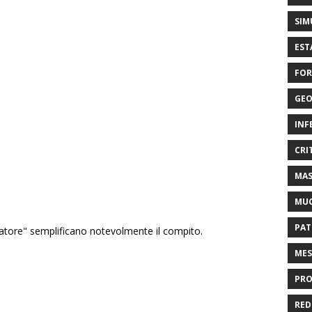
SIM
EST
FOR
GEO
INF
CRI
MAS
MU
PAT
piratore" semplificano notevolmente il compito.
MES
PRO
RED