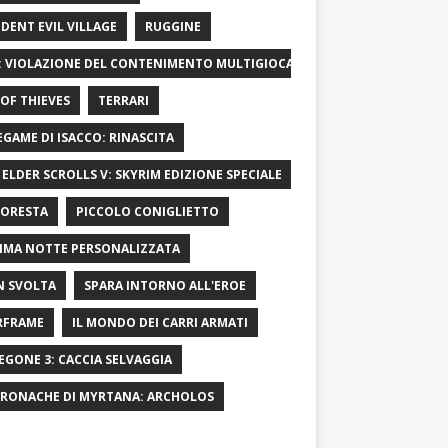
IDENT EVIL VILLAGE
RUGGINE
: VIOLAZIONE DEL CONTENIMENTO MULTIGIOCATORE
OF ​​THIEVES
TERRARI
LEGAME DI ISACCO: RINASCITA
 ELDER SCROLLS V: SKYRIM EDIZIONE SPECIALE
FORESTA
PICCOLO CONIGLIETTO
IMA NOTTE PERSONALIZZATA
 SVOLTA
SPARA INTORNO ALL'EROE
RFRAME
IL MONDO DEI CARRI ARMATI
EGONE 3: CACCIA SELVAGGIA
CRONACHE DI MYRTANA: ARCHOLOS