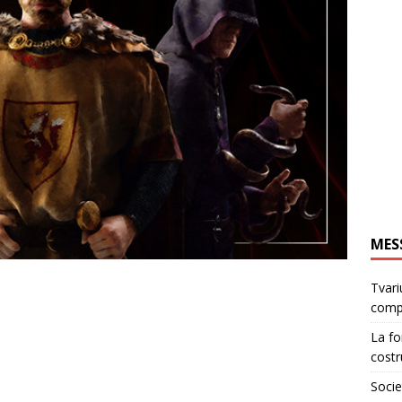
MES
Tvari
comp
La fo
costr
Socie