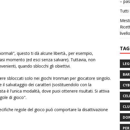
– pas
Tutti 
Mesti
Ricet
livell
TAG
"normali", questo ti dà alcune libertà., per esempio,
lsiasi momento (ed esci senza salvare). Tuttavia, non
LEG
venienti, quando sblocchi gli obiettivi.
BA
ssere sbloccati solo nei giochi Ironman per giocatore singolo.
il salvataggio dei caratteri (sostituendolo con la
CYB
 è l'unica modalità, dove puoi ottenere risultati. Si attiva
CEL
ole di gioco".
CLU
ecifiche regole del gioco può comportare la disattivazione
DON
PER