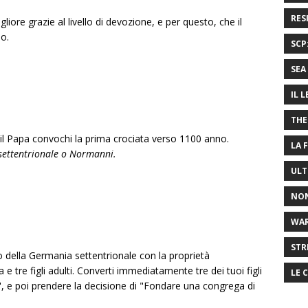
RES
igliore grazie al livello di devozione, e per questo, che il
lo.
SCP
SEA 
IL 
THE
 il Papa convochi la prima crociata verso 1100 anno.
LA 
settentrionale o Normanni.
ULT
NON
WA
STR
o della Germania settentrionale con la proprietà
e tre figli adulti. Converti immediatamente tre dei tuoi figli
LE 
", e poi prendere la decisione di "Fondare una congrega di