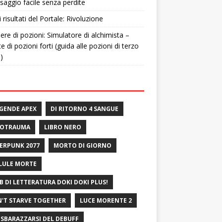
saggio facile senza perdite
i risultati del Portale: Rivoluzione
ere di pozioni: Simulatore di alchimista –
te di pozioni forti (guida alle pozioni di terzo
o)
GENDE APEX
DI RITORNO 4 SANGUE
ROTRAUMA
LIBRO NERO
ERPUNK 2077
MORTO DI GIORNO
LULE MORTE
B DI LETTERATURA DOKI DOKI PLUS!
'T STARVE TOGETHER
LUCE MORENTE 2
 SBARAZZARSI DEL DEBUFF