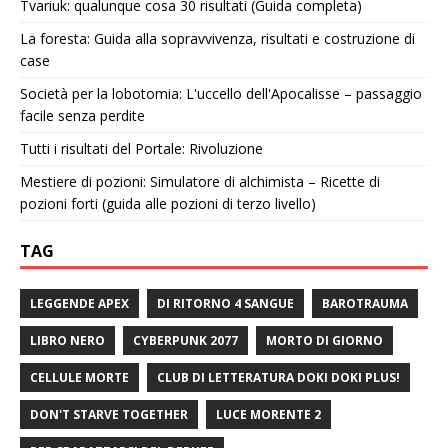
Tvariuk: qualunque cosa 30 risultati (Guida completa)
La foresta: Guida alla sopravvivenza, risultati e costruzione di
case
Società per la lobotomia: L'uccello dell'Apocalisse – passaggio
facile senza perdite
Tutti i risultati del Portale: Rivoluzione
Mestiere di pozioni: Simulatore di alchimista – Ricette di
pozioni forti (guida alle pozioni di terzo livello)
TAG
LEGGENDE APEX
DI RITORNO 4 SANGUE
BAROTRAUMA
LIBRO NERO
CYBERPUNK 2077
MORTO DI GIORNO
CELLULE MORTE
CLUB DI LETTERATURA DOKI DOKI PLUS!
DON'T STARVE TOGETHER
LUCE MORENTE 2