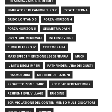
PER SBARAZZARSI DEL DEBUFF
SIMULATORE DI CAMION EURO 2
ESTATE ETERNA
GRIDO LONTANO 5
FORZA HORIZON 4
FORZA HORIZON 5
GEOMETRIA DASH
DIVENTARE MEDIEVALI
INFERNO VERDE
CUORI DI FERRO IV
CRITTOGRAFIA
MASS EFFECT ™ EDIZIONE LEGGENDARIA
MUCK
IL MITO DEGLI IMPERI
PATHFINDER: L'IRA DEI GIUSTI
PHASMOFOBIA
MESTIERE DI POZIONI
PROGETTO ZOMBIEMBO
RED DEAD REDEMPTION 2
RESIDENT EVIL VILLAGE
RUGGINE
SCP: VIOLAZIONE DEL CONTENIMENTO MULTIGIOCATORE
SEA OF ​​THIEVES
TERRARI