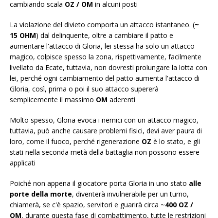
cambiando scala
OZ / OM
in alcuni posti
La violazione del divieto comporta un attacco istantaneo. (
~
15 OHM
) dal delinquente, oltre a cambiare il patto e
aumentare l'attacco di Gloria, lei stessa ha solo un attacco
magico, colpisce spesso la zona, rispettivamente, facilmente
livellato da Ecate, tuttavia, non dovresti prolungare la lotta con
lei, perché ogni cambiamento del patto aumenta l'attacco di
Gloria, così, prima o poi il suo attacco supererà
semplicemente il massimo
OM
aderenti
Molto spesso, Gloria evoca i nemici con un attacco magico,
tuttavia, può anche causare problemi fisici, devi aver paura di
loro, come il fuoco, perché rigenerazione
OZ
è lo stato, e gli
stati nella seconda metà della battaglia non possono essere
applicati
Poiché non appena il giocatore porta Gloria in uno stato
alle
porte della morte
, diventerà invulnerabile per un turno,
chiamerà, se c'è spazio, servitori e guarirà circa ~
400 OZ /
OM
, durante questa fase di combattimento, tutte le restrizioni