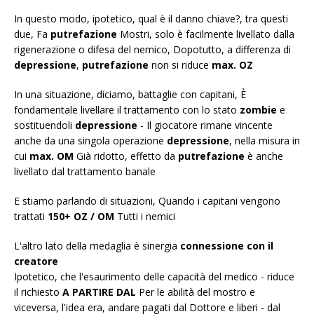
In questo modo, ipotetico, qual è il danno chiave?, tra questi
due, Fa
putrefazione
Mostri, solo è facilmente livellato dalla
rigenerazione o difesa del nemico, Dopotutto, a differenza di
depressione
,
putrefazione
non si riduce
max. OZ
In una situazione, diciamo, battaglie con capitani, È
fondamentale livellare il trattamento con lo stato
zombie
e
sostituendoli
depressione
- Il giocatore rimane vincente
anche da una singola operazione
depressione
, nella misura in
cui
max. OM
Già ridotto, effetto da
putrefazione
è anche
livellato dal trattamento banale
E stiamo parlando di situazioni, Quando i capitani vengono
trattati
150+ OZ / OM
Tutti i nemici
L'altro lato della medaglia è sinergia
connessione con il
creatore
Ipotetico, che l'esaurimento delle capacità del medico - riduce
il richiesto
A PARTIRE DAL
Per le abilità del mostro e
viceversa, l'idea era, andare pagati dal Dottore e liberi - dal