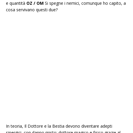
e quantità
OZ / OM
Si spegne i nemici, comunque ho capito, a
cosa servivano questi due?
In teoria, Il Dottore e la Bestia devono diventare adepti
sinergici, con danno misto: dottore magico e fisico grazie al