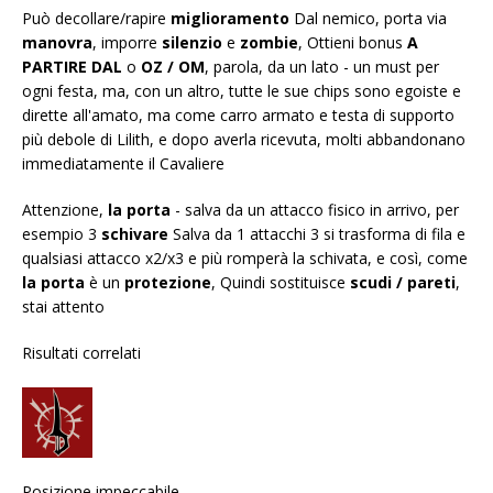
Può decollare/rapire
miglioramento
Dal nemico, porta via
manovra
, imporre
silenzio
e
zombie
, Ottieni bonus
A
PARTIRE DAL
o
OZ / OM
, parola, da un lato - un must per
ogni festa, ma, con un altro, tutte le sue chips sono egoiste e
dirette all'amato, ma come carro armato e testa di supporto
più debole di Lilith, e dopo averla ricevuta, molti abbandonano
immediatamente il Cavaliere
Attenzione,
la porta
- salva da un attacco fisico in arrivo, per
esempio 3
schivare
Salva da 1 attacchi 3 si trasforma di fila e
qualsiasi attacco x2/x3 e più romperà la schivata, e così, come
la porta
è un
protezione
, Quindi sostituisce
scudi / pareti
,
stai attento
Risultati correlati
Posizione impeccabile