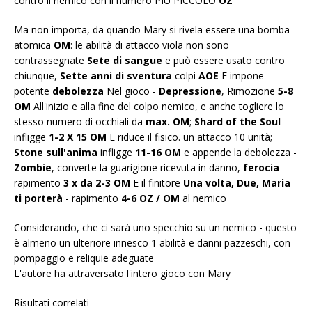
contro il nemico con il numero PIÙ PICCOLO
OZ
Ma non importa, da quando Mary si rivela essere una bomba
atomica
OM
: le abilità di attacco viola non sono
contrassegnate
Sete di sangue
e può essere usato contro
chiunque,
Sette anni di sventura
colpi
AOE
E impone
potente
debolezza
Nel gioco -
Depressione
, Rimozione
5-8
OM
All'inizio e alla fine del colpo nemico, e anche togliere lo
stesso numero di occhiali da
max. OM
;
Shard of the Soul
infligge
1-2 X 15 OM
E riduce il fisico. un attacco 10 unità;
Stone sull'anima
infligge
11-16 OM
e appende la debolezza -
Zombie
, converte la guarigione ricevuta in danno,
ferocia
-
rapimento
3 x da 2-3 OM
E il finitore
Una volta, Due, Maria
ti porterà
- rapimento
4-6 OZ / OM
al nemico
Considerando, che ci sarà uno specchio su un nemico - questo
è almeno un ulteriore innesco 1 abilità e danni pazzeschi, con
pompaggio e reliquie adeguate
L'autore ha attraversato l'intero gioco con Mary
Risultati correlati