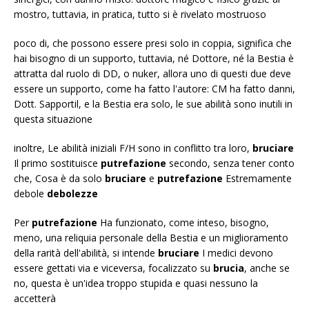
mostro, tuttavia, in pratica, tutto si è rivelato mostruoso
poco di, che possono essere presi solo in coppia, significa che
hai bisogno di un supporto, tuttavia, né Dottore, né la Bestia è
attratta dal ruolo di DD, o nuker, allora uno di questi due deve
essere un supporto, come ha fatto l'autore: CM ha fatto danni,
Dott. Sapportil, e la Bestia era solo, le sue abilità sono inutili in
questa situazione
inoltre, Le abilità iniziali F/H sono in conflitto tra loro,
bruciare
Il primo sostituisce
putrefazione
secondo, senza tener conto
che, Cosa è da solo
bruciare
e
putrefazione
Estremamente
debole
debolezze
Per
putrefazione
Ha funzionato, come inteso, bisogno,
meno, una reliquia personale della Bestia e un miglioramento
della rarità dell'abilità, si intende
bruciare
I medici devono
essere gettati via e viceversa, focalizzato su
brucia
, anche se
no, questa è un'idea troppo stupida e quasi nessuno la
accetterà