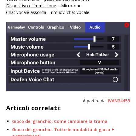
Dispositivo di immissione
– Microfono
Chat vocale assorda
– rimuovi chat vocale
A partire dal
IVAN34455
Articoli correlati:
Gioco del granchio: Come cambiare la trama
Gioco del granchio: Tutte le modalità di gioco +