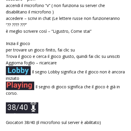
accendi il microfono “v” ( non funziona su server che
disabilitano il microfono )
accedere – scrivi in ​​chat (Le lettere russe non funzioneranno
“?? ???? ???”
è meglio scrivere così – “Ligustro, Come stai”
Inizia il gioco
per trovare un gioco finito, fai clic su
Trova il gioco e cerca il gioco giusto, quindi fai clic su unisciti
Aggiorna foglio – ricaricare
Il segno Lobby significa che il gioco non è ancora
iniziato
Il segno di gioco significa che il gioco è già in
corso.
Giocatori 38/40 (il microfono sul server è abilitato)