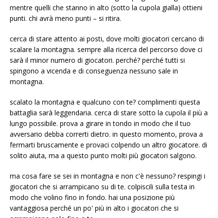
mentre quelli che stanno in alto (sotto la cupola gialla) ottieni
punti. chi avrà meno punti – si ritira.
cerca di stare attento ai posti, dove molti giocatori cercano di
scalare la montagna. sempre alla ricerca del percorso dove ci
sarà il minor numero di giocatori. perché? perché tutti si
spingono a vicenda e di conseguenza nessuno sale in
montagna.
scalato la montagna e qualcuno con te? complimenti questa
battaglia sarà leggendaria. cerca di stare sotto la cupola il più a
lungo possibile. prova a girare in tondo in modo che il tuo
avversario debba correrti dietro. in questo momento, prova a
fermarti bruscamente e provaci colpendo un altro giocatore. di
solito aiuta, ma a questo punto molti più giocatori salgono.
ma cosa fare se sei in montagna e non c'è nessuno? respingi i
giocatori che si arrampicano su di te. colpiscili sulla testa in
modo che volino fino in fondo. hai una posizione più
vantaggiosa perché un po' più in alto i giocatori che si