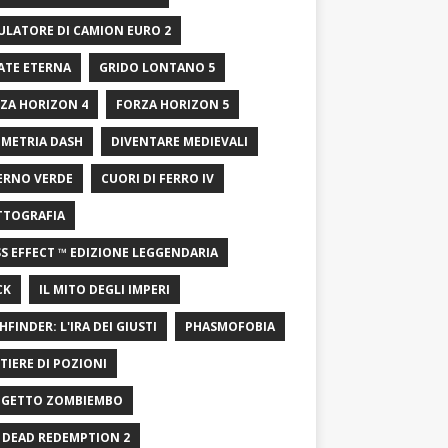
ULATORE DI CAMION EURO 2
ATE ETERNA
GRIDO LONTANO 5
ZA HORIZON 4
FORZA HORIZON 5
METRIA DASH
DIVENTARE MEDIEVALI
ERNO VERDE
CUORI DI FERRO IV
TTOGRAFIA
S EFFECT ™ EDIZIONE LEGGENDARIA
CK
IL MITO DEGLI IMPERI
HFINDER: L'IRA DEI GIUSTI
PHASMOFOBIA
TIERE DI POZIONI
GETTO ZOMBIEMBO
 DEAD REDEMPTION 2