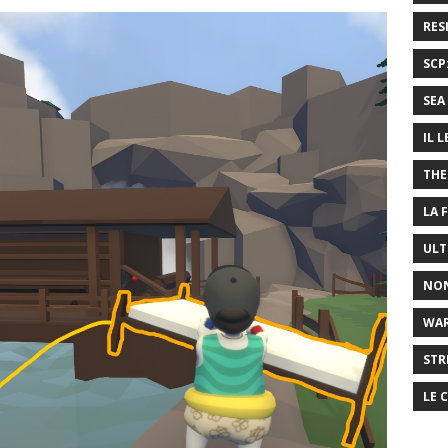
RES
SCP
SEA 
IL 
THE
LA 
ULT
NON
WA
STR
LE 