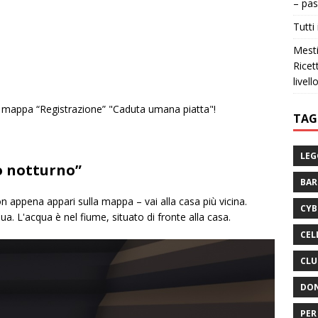
– pas
Tutti 
Mesti
Ricet
livell
a mappa “Registrazione” "Caduta umana piatta"!
TAG
LEG
 notturno”
BA
on appena appari sulla mappa – vai alla casa più vicina.
CYB
qua. L'acqua è nel fiume, situato di fronte alla casa.
CEL
CLU
DON
PER