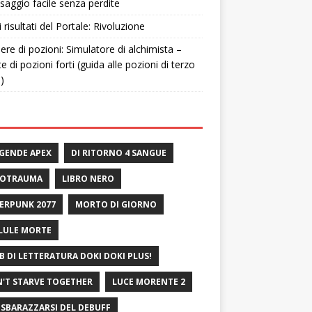
saggio facile senza perdite
i risultati del Portale: Rivoluzione
ere di pozioni: Simulatore di alchimista –
te di pozioni forti (guida alle pozioni di terzo
o)
GENDE APEX
DI RITORNO 4 SANGUE
ROTRAUMA
LIBRO NERO
ERPUNK 2077
MORTO DI GIORNO
LULE MORTE
B DI LETTERATURA DOKI DOKI PLUS!
'T STARVE TOGETHER
LUCE MORENTE 2
 SBARAZZARSI DEL DEBUFF