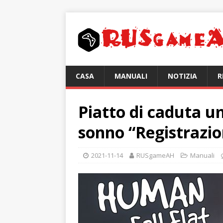
CASA
MANUALI
NOTIZIA
R
Piatto di caduta um
sonno “Registrazi
2021-11-14
RUSgameAH
Manuali