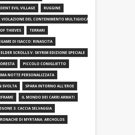
IDENT EVIL VILLAGE
RUGGINE
: VIOLAZIONE DEL CONTENIMENTO MULTIGIOCATORE
OF ​​THIEVES
TERRARI
LEGAME DI ISACCO: RINASCITA
 ELDER SCROLLS V: SKYRIM EDIZIONE SPECIALE
FORESTA
PICCOLO CONIGLIETTO
IMA NOTTE PERSONALIZZATA
 SVOLTA
SPARA INTORNO ALL'EROE
RFRAME
IL MONDO DEI CARRI ARMATI
EGONE 3: CACCIA SELVAGGIA
CRONACHE DI MYRTANA: ARCHOLOS