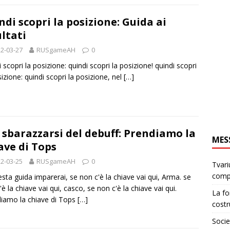
ndi scopri la posizione: Guida ai
ultati
2-03-27
RUSgameAH
0
i scopri la posizione: quindi scopri la posizione! quindi scopri
sizione: quindi scopri la posizione, nel
[…]
 sbarazzarsi del debuff: Prendiamo la
MES
ave di Tops
2-03-25
RUSgameAH
0
Tvari
comp
esta guida imparerai, se non c'è la chiave vai qui, Arma. se
'è la chiave vai qui, casco, se non c'è la chiave vai qui.
La fo
iamo la chiave di Tops
[…]
costr
Socie