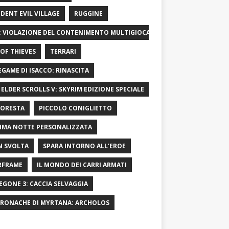
IDENT EVIL VILLAGE
RUGGINE
: VIOLAZIONE DEL CONTENIMENTO MULTIGIOCATORE
OF ​​THIEVES
TERRARI
LEGAME DI ISACCO: RINASCITA
 ELDER SCROLLS V: SKYRIM EDIZIONE SPECIALE
FORESTA
PICCOLO CONIGLIETTO
IMA NOTTE PERSONALIZZATA
 SVOLTA
SPARA INTORNO ALL'EROE
RFRAME
IL MONDO DEI CARRI ARMATI
EGONE 3: CACCIA SELVAGGIA
CRONACHE DI MYRTANA: ARCHOLOS