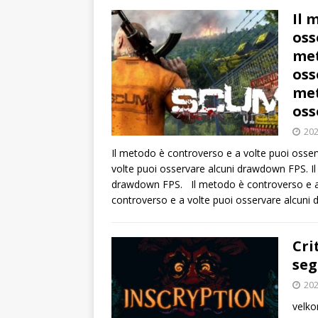
Il 
oss
met
oss
met
oss
202
Il metodo è controverso e a volte puoi osse
volte puoi osservare alcuni drawdown FPS. Il
drawdown FPS. Il metodo è controverso e a 
controverso e a volte puoi osservare alcun
Cri
seg
202
velko