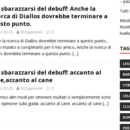
– pas
 sbarazzarsi del debuff: Anche la
Tutti 
erca di Diallos dovrebbe terminare a
Mesti
sto punto.
Ricet
2-03-25
RUSgameAH
0
livell
 la ricerca di Diallos dovrebbe terminare a questo punto.,
o iniziato a completarlo per il mio amico, Anche la ricerca di
TAG
os dovrebbe terminare a questo punto.
[…]
LEG
 sbarazzarsi del debuff: accanto al
BA
e,accanto al cane
CYB
2-03-25
RUSgameAH
0
CEL
risci altri modi per ottenere risultati o semplicemente scrivi
a opinione sulla guida: accanto al cane. accanto al cane
[…]
CLU
DON
PER