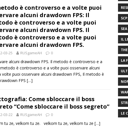
metodo è controverso e a volte puoi
RES
ervare alcuni drawdown FPS: Il
SCP
odo è controverso e a volte puoi
ervare alcuni drawdown FPS. Il
SEA 
odo è controverso e a volte puoi
IL 
ervare alcuni drawdown FPS.
THE
2-03-25
RUSgameAH
0
LA 
rvare alcuni drawdown FPS. Il metodo è controverso e a
 metodo è controverso e a volte puoi osservare alcuni
ULT
volte puoi osservare alcuni drawdown FPS, Il metodo è
i drawdown FPS
[…]
NON
WA
ttografia: Come sbloccare il boss
STR
reto “Come sbloccare il boss segreto”
LE 
2-03-22
RUSgameAH
0
m tu ze, velkom tu ze. velkom tu ze, velkom tu ze
[…]