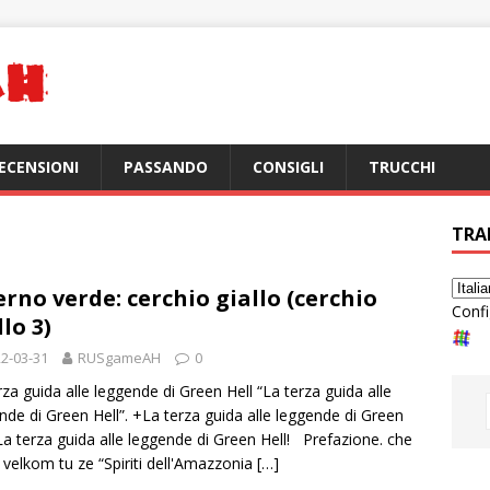
ECENSIONI
PASSANDO
CONSIGLI
TRUCCHI
TRA
erno verde: cerchio giallo (cerchio
Confi
llo 3)
2-03-31
RUSgameAH
0
rza guida alle leggende di Green Hell “La terza guida alle
nde di Green Hell”. +La terza guida alle leggende di Green
 La terza guida alle leggende di Green Hell! Prefazione. che
 velkom tu ze “Spiriti dell'Amazzonia
[…]