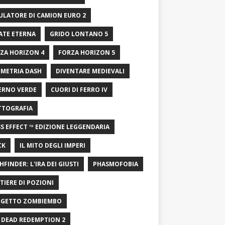
ULATORE DI CAMION EURO 2
ATE ETERNA
GRIDO LONTANO 5
ZA HORIZON 4
FORZA HORIZON 5
METRIA DASH
DIVENTARE MEDIEVALI
ERNO VERDE
CUORI DI FERRO IV
TTOGRAFIA
S EFFECT ™ EDIZIONE LEGGENDARIA
CK
IL MITO DEGLI IMPERI
HFINDER: L'IRA DEI GIUSTI
PHASMOFOBIA
TIERE DI POZIONI
GETTO ZOMBIEMBO
 DEAD REDEMPTION 2