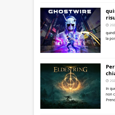
qui
ris
202
quind
la po
Per
chi
202
In qu
non c
Prend