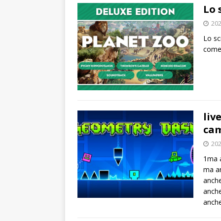
Lo 
202
Lo sc
come 
liv
cam
202
1ma a
ma an
anche
anche
anche