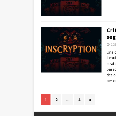
Cri
seg
202
Una d
il ri
strat
passo
desid
per o
1
2
…
4
»