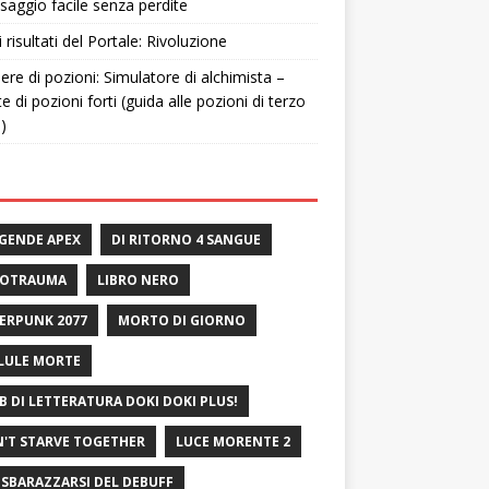
saggio facile senza perdite
i risultati del Portale: Rivoluzione
ere di pozioni: Simulatore di alchimista –
te di pozioni forti (guida alle pozioni di terzo
o)
GENDE APEX
DI RITORNO 4 SANGUE
ROTRAUMA
LIBRO NERO
ERPUNK 2077
MORTO DI GIORNO
LULE MORTE
B DI LETTERATURA DOKI DOKI PLUS!
'T STARVE TOGETHER
LUCE MORENTE 2
 SBARAZZARSI DEL DEBUFF