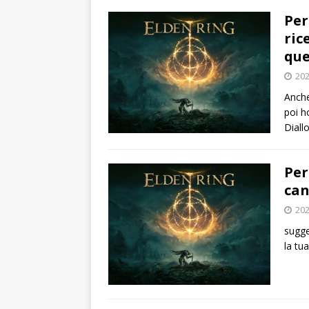
Per
ric
que
202
Anche
poi h
Diall
Per
can
202
sugge
la tu