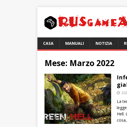
CASA
MANUALI
NOTIZIA
R
Mese:
Marzo 2022
Inf
gia
202
La te
legge
Hell.
cosa,