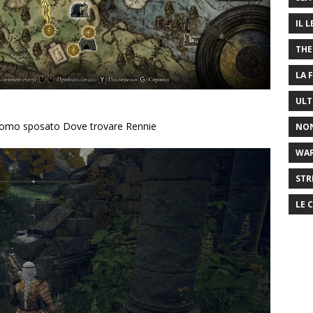
IL 
THE
LA 
ULT
 uomo sposato Dove trovare Rennie
NON
WA
STR
LE 