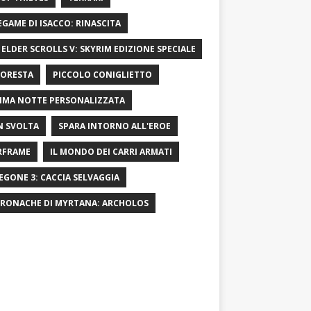
LEGAME DI ISACCO: RINASCITA
 ELDER SCROLLS V: SKYRIM EDIZIONE SPECIALE
FORESTA
PICCOLO CONIGLIETTO
IMA NOTTE PERSONALIZZATA
 SVOLTA
SPARA INTORNO ALL'EROE
RFRAME
IL MONDO DEI CARRI ARMATI
EGONE 3: CACCIA SELVAGGIA
CRONACHE DI MYRTANA: ARCHOLOS