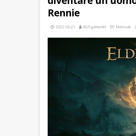
diventare un uomo
Rennie
2022-03-21
RUSgameAH
Manuali