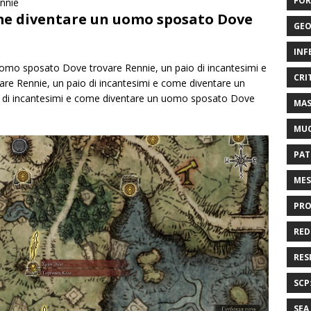
FOR
nnie
ome diventare un uomo sposato Dove
GEO
INF
uomo sposato Dove trovare Rennie, un paio di incantesimi e
CRI
e Rennie, un paio di incantesimi e come diventare un
 di incantesimi e come diventare un uomo sposato Dove
MAS
MU
PAT
MES
PRO
RED
RES
SCP
SEA 