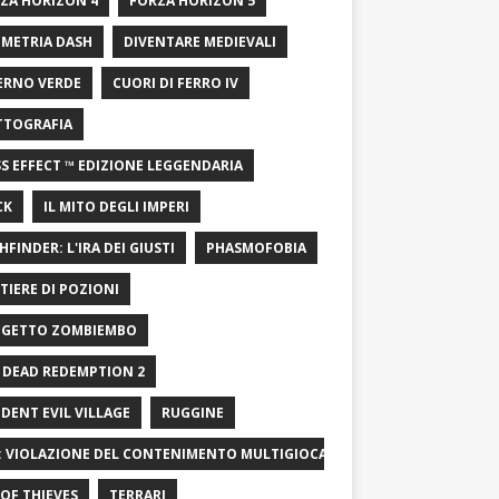
ZA HORIZON 4
FORZA HORIZON 5
METRIA DASH
DIVENTARE MEDIEVALI
ERNO VERDE
CUORI DI FERRO IV
TTOGRAFIA
S EFFECT ™ EDIZIONE LEGGENDARIA
CK
IL MITO DEGLI IMPERI
HFINDER: L'IRA DEI GIUSTI
PHASMOFOBIA
TIERE DI POZIONI
GETTO ZOMBIEMBO
 DEAD REDEMPTION 2
IDENT EVIL VILLAGE
RUGGINE
: VIOLAZIONE DEL CONTENIMENTO MULTIGIOCATORE
OF ​​THIEVES
TERRARI