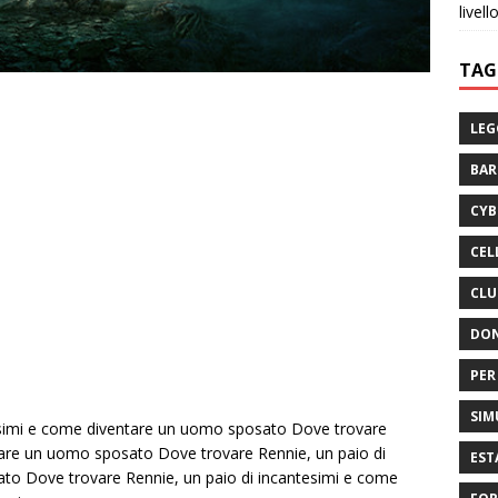
livell
TAG
LEG
BA
CYB
CEL
CLU
DON
PER
SIM
tesimi e come diventare un uomo sposato Dove trovare
tare un uomo sposato Dove trovare Rennie, un paio di
EST
to Dove trovare Rennie, un paio di incantesimi e come