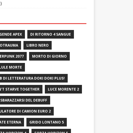
o)
GENDE APEX
DI RITORNO 4 SANGUE
ROTRAUMA
LIBRO NERO
ERPUNK 2077
MORTO DI GIORNO
LULE MORTE
B DI LETTERATURA DOKI DOKI PLUS!
'T STARVE TOGETHER
LUCE MORENTE 2
 SBARAZZARSI DEL DEBUFF
ULATORE DI CAMION EURO 2
ATE ETERNA
GRIDO LONTANO 5