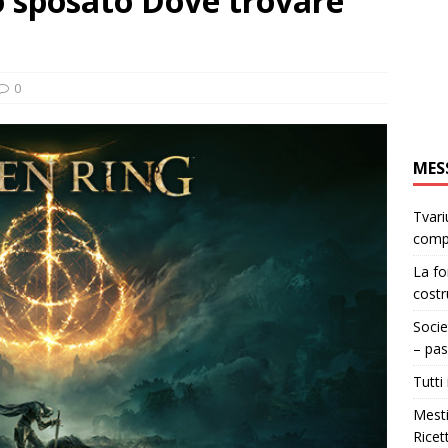
 sposato Dove trovare
0
MES
Tvari
comp
La fo
costr
Socie
– pas
Tutti 
Mesti
Ricet