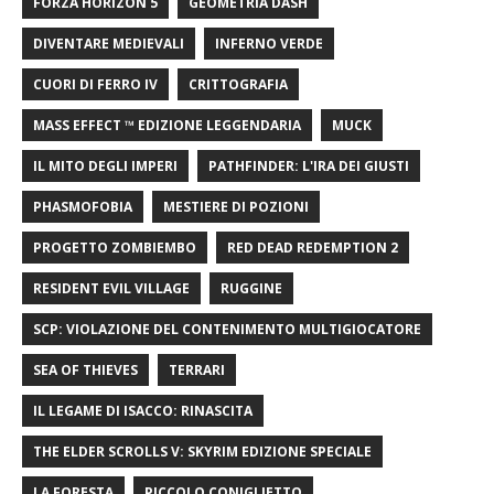
FORZA HORIZON 5
GEOMETRIA DASH
DIVENTARE MEDIEVALI
INFERNO VERDE
CUORI DI FERRO IV
CRITTOGRAFIA
MASS EFFECT ™ EDIZIONE LEGGENDARIA
MUCK
IL MITO DEGLI IMPERI
PATHFINDER: L'IRA DEI GIUSTI
PHASMOFOBIA
MESTIERE DI POZIONI
PROGETTO ZOMBIEMBO
RED DEAD REDEMPTION 2
RESIDENT EVIL VILLAGE
RUGGINE
SCP: VIOLAZIONE DEL CONTENIMENTO MULTIGIOCATORE
SEA OF ​​THIEVES
TERRARI
IL LEGAME DI ISACCO: RINASCITA
THE ELDER SCROLLS V: SKYRIM EDIZIONE SPECIALE
LA FORESTA
PICCOLO CONIGLIETTO