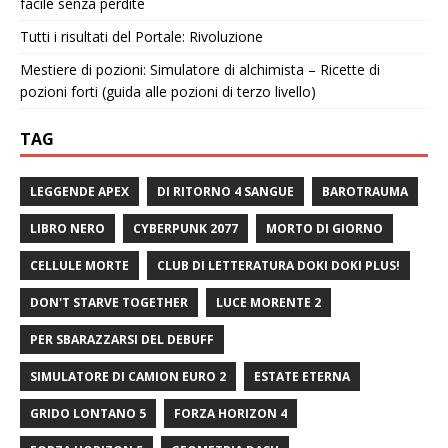
facile senza perdite
Tutti i risultati del Portale: Rivoluzione
Mestiere di pozioni: Simulatore di alchimista – Ricette di
pozioni forti (guida alle pozioni di terzo livello)
TAG
LEGGENDE APEX
DI RITORNO 4 SANGUE
BAROTRAUMA
LIBRO NERO
CYBERPUNK 2077
MORTO DI GIORNO
CELLULE MORTE
CLUB DI LETTERATURA DOKI DOKI PLUS!
DON'T STARVE TOGETHER
LUCE MORENTE 2
PER SBARAZZARSI DEL DEBUFF
SIMULATORE DI CAMION EURO 2
ESTATE ETERNA
GRIDO LONTANO 5
FORZA HORIZON 4