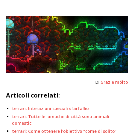
Di
Grazie mólto
Articoli correlati:
terrari: Interazioni speciali sfarfallio
terrari: Tutte le lumache di città sono animali
domestici
terrari: Come ottenere l'obiettivo “come di solito”