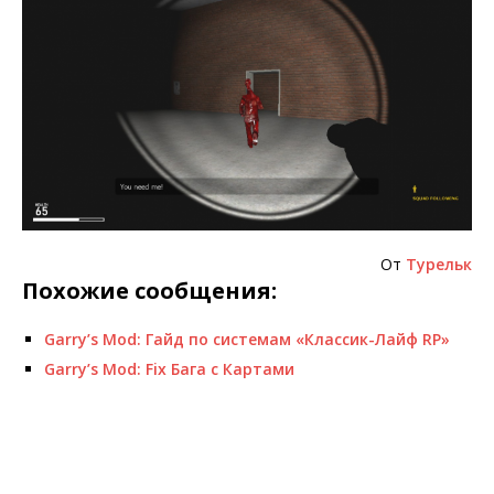
От
Турельк
Похожие сообщения:
Garry’s Mod: Гайд по системам «Классик-Лайф RP»
Garry’s Mod: Fix Бага с Картами