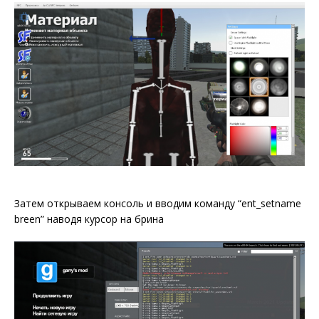
Затем открываем консоль и вводим команду “ent_setname
breen” наводя курсор на брина