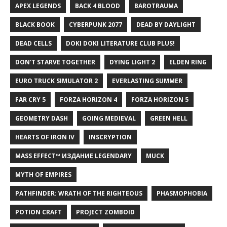
APEX LEGENDS
BACK 4 BLOOD
BAROTRAUMA
BLACK BOOK
CYBERPUNK 2077
DEAD BY DAYLIGHT
DEAD CELLS
DOKI DOKI LITERATURE CLUB PLUS!
DON'T STARVE TOGETHER
DYING LIGHT 2
ELDEN RING
EURO TRUCK SIMULATOR 2
EVERLASTING SUMMER
FAR CRY 5
FORZA HORIZON 4
FORZA HORIZON 5
GEOMETRY DASH
GOING MEDIEVAL
GREEN HELL
HEARTS OF IRON IV
INSCRYPTION
MASS EFFECT™ ИЗДАНИЕ LEGENDARY
MUCK
MYTH OF EMPIRES
PATHFINDER: WRATH OF THE RIGHTEOUS
PHASMOPHOBIA
POTION CRAFT
PROJECT ZOMBOID