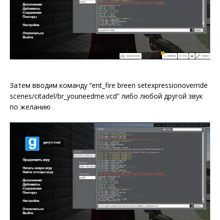
Затем вводим команду “ent_fire breen setexpressionoverride
scenes/citadel/br_youneedme.vcd” либо любой другой звук
по желанию