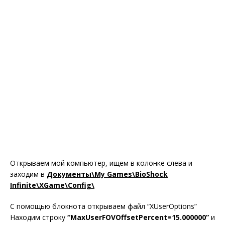
Открываем мой компьютер, ищем в колонке слева и
заходим в
Документы\My Games\BioShock
Infinite\XGame\Config\
С помощью блокнота открываем файл “XUserOptions”
Находим строку
“MaxUserFOVOffsetPercent=15.000000”
и