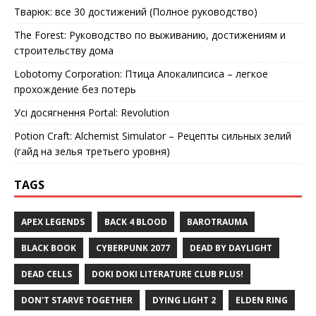
Тварюк: все 30 достижений (Полное руководство)
The Forest: Руководство по выживанию, достижениям и
строительству дома
Lobotomy Corporation: Птица Апокалипсиса – легкое
прохождение без потерь
Усі досягнення Portal: Revolution
Potion Craft: Alchemist Simulator – Рецепты сильных зелий
(гайд на зелья третьего уровня)
TAGS
APEX LEGENDS
BACK 4 BLOOD
BAROTRAUMA
BLACK BOOK
CYBERPUNK 2077
DEAD BY DAYLIGHT
DEAD CELLS
DOKI DOKI LITERATURE CLUB PLUS!
DON'T STARVE TOGETHER
DYING LIGHT 2
ELDEN RING