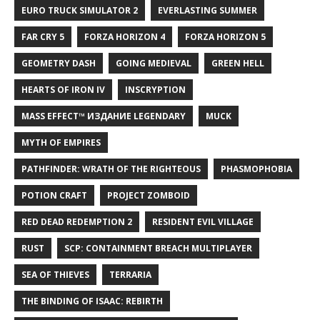
EURO TRUCK SIMULATOR 2
EVERLASTING SUMMER
FAR CRY 5
FORZA HORIZON 4
FORZA HORIZON 5
GEOMETRY DASH
GOING MEDIEVAL
GREEN HELL
HEARTS OF IRON IV
INSCRYPTION
MASS EFFECT™ ИЗДАНИЕ LEGENDARY
MUCK
MYTH OF EMPIRES
PATHFINDER: WRATH OF THE RIGHTEOUS
PHASMOPHOBIA
POTION CRAFT
PROJECT ZOMBOID
RED DEAD REDEMPTION 2
RESIDENT EVIL VILLAGE
RUST
SCP: CONTAINMENT BREACH MULTIPLAYER
SEA OF THIEVES
TERRARIA
THE BINDING OF ISAAC: REBIRTH