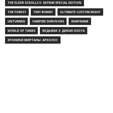
THE ELDER SCROLLS V: SKYRIM SPECIAL EDITION
THE FOREST
TINY BUNNY
ULTIMATE CUSTOM NIGHT
UNTURNED
VAMPIRE SURVIVORS
WARFRAME
WORLD OF TANKS
ВЕДЬМАК 3: ДИКАЯ ОХОТА
ХРОНИКИ МИРТАНЫ: АРХОЛОС