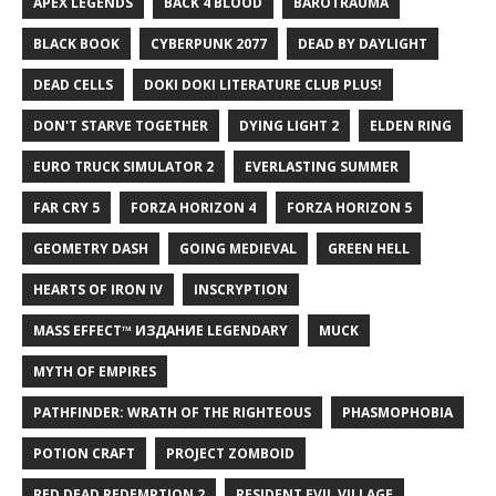
APEX LEGENDS
BACK 4 BLOOD
BAROTRAUMA
BLACK BOOK
CYBERPUNK 2077
DEAD BY DAYLIGHT
DEAD CELLS
DOKI DOKI LITERATURE CLUB PLUS!
DON'T STARVE TOGETHER
DYING LIGHT 2
ELDEN RING
EURO TRUCK SIMULATOR 2
EVERLASTING SUMMER
FAR CRY 5
FORZA HORIZON 4
FORZA HORIZON 5
GEOMETRY DASH
GOING MEDIEVAL
GREEN HELL
HEARTS OF IRON IV
INSCRYPTION
MASS EFFECT™ ИЗДАНИЕ LEGENDARY
MUCK
MYTH OF EMPIRES
PATHFINDER: WRATH OF THE RIGHTEOUS
PHASMOPHOBIA
POTION CRAFT
PROJECT ZOMBOID
RED DEAD REDEMPTION 2
RESIDENT EVIL VILLAGE