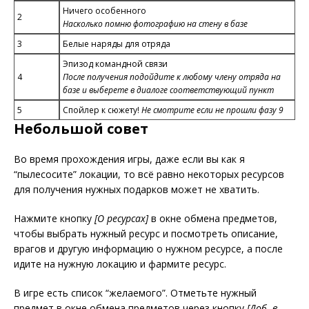
Ничего особенного
2
Насколько помню фотографию на стену в базе
3
Белые наряды для отряда
Эпизод командной связи
4
После получения подойдите к любому члену отряда на
базе и выберете в диалоге соответствующий пункт
5
Спойлер к сюжету!
Не смотрите если не прошли фазу 9
Небольшой совет
Во время прохождения игры, даже если вы как я
“пылесосите” локации, то всё равно некоторых ресурсов
для получения нужных подарков может не хватить.
Нажмите кнопку
[О ресурсах]
в окне обмена предметов,
чтобы выбрать нужный ресурс и посмотреть описание,
врагов и другую информацию о нужном ресурсе, а после
идите на нужную локацию и фармите ресурс.
В игре есть список “желаемого”. Отметьте нужный
предмет в окне обмена предметов через кнопку
[Доб. в