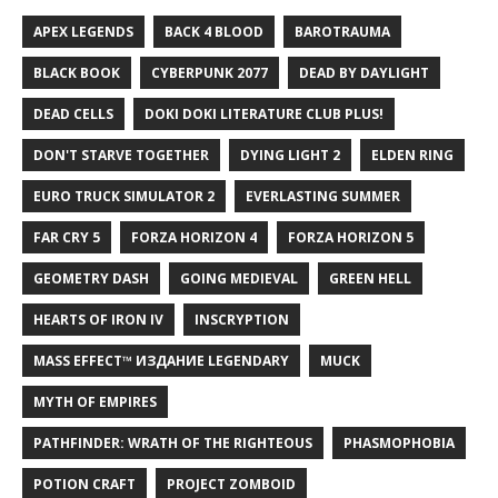
APEX LEGENDS
BACK 4 BLOOD
BAROTRAUMA
BLACK BOOK
CYBERPUNK 2077
DEAD BY DAYLIGHT
DEAD CELLS
DOKI DOKI LITERATURE CLUB PLUS!
DON'T STARVE TOGETHER
DYING LIGHT 2
ELDEN RING
EURO TRUCK SIMULATOR 2
EVERLASTING SUMMER
FAR CRY 5
FORZA HORIZON 4
FORZA HORIZON 5
GEOMETRY DASH
GOING MEDIEVAL
GREEN HELL
HEARTS OF IRON IV
INSCRYPTION
MASS EFFECT™ ИЗДАНИЕ LEGENDARY
MUCK
MYTH OF EMPIRES
PATHFINDER: WRATH OF THE RIGHTEOUS
PHASMOPHOBIA
POTION CRAFT
PROJECT ZOMBOID