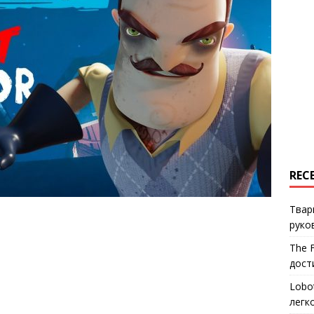
REC
Твар
руко
The 
дост
Lobo
легк