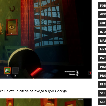
FOR
GEO
GRE
INS
MAS
MYT
PAT
PHA
PRO
RES
е на стене слева от входа в дом Соседа.
SCP
SEA