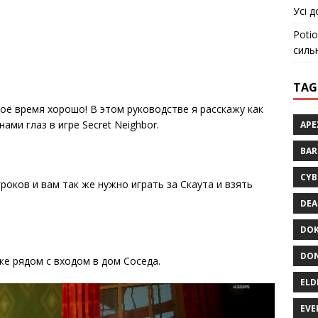
Усі д
Potio
силь
TAG
оё время хорошо! В этом руководстве я расскажу как
ами глаз в игре Secret Neighbor.
APE
BA
CYB
роков и вам так же нужно играть за Скаута и взять
DEA
DOK
DON
же рядом с входом в дом Соседа.
ELD
EVE