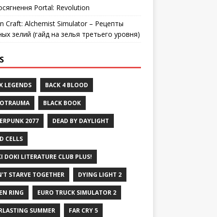
осягнення Portal: Revolution
n Craft: Alchemist Simulator – Рецепты
ных зелий (гайд на зелья третьего уровня)
S
X LEGENDS
BACK 4 BLOOD
ROTRAUMA
BLACK BOOK
ERPUNK 2077
DEAD BY DAYLIGHT
D CELLS
I DOKI LITERATURE CLUB PLUS!
'T STARVE TOGETHER
DYING LIGHT 2
EN RING
EURO TRUCK SIMULATOR 2
RLASTING SUMMER
FAR CRY 5