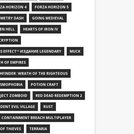
ZA HORIZON 4
FORZA HORIZON 5
METRY DASH
GOING MEDIEVAL
EN HELL
HEARTS OF IRON IV
CRYPTION
S EFFECT™ ИЗДАНИЕ LEGENDARY
MUCK
H OF EMPIRES
HFINDER: WRATH OF THE RIGHTEOUS
SMOPHOBIA
POTION CRAFT
JECT ZOMBOID
RED DEAD REDEMPTION 2
IDENT EVIL VILLAGE
RUST
: CONTAINMENT BREACH MULTIPLAYER
 OF THIEVES
TERRARIA