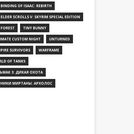
 BINDING OF ISAAC: REBIRTH
 ELDER SCROLLS V: SKYRIM SPECIAL EDITION
 FOREST
TINY BUNNY
IMATE CUSTOM NIGHT
UNTURNED
PIRE SURVIVORS
WARFRAME
LD OF TANKS
ЬМАК 3: ДИКАЯ ОХОТА
НИКИ МИРТАНЫ: АРХОЛОС