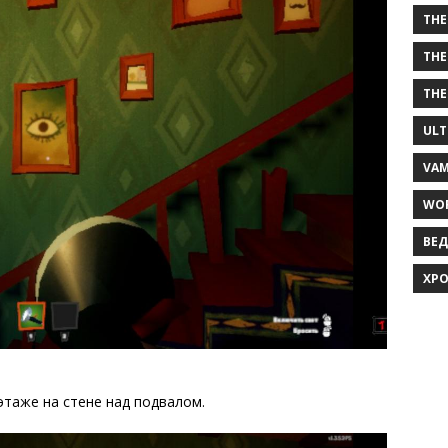
THE
THE
THE
ULT
VAM
WOR
ВЕД
ХРО
этаже на стене над подвалом.