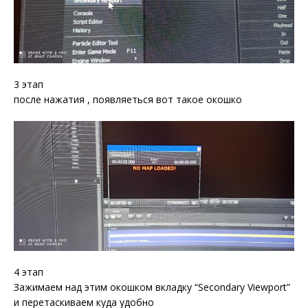
3 этап
после нажатия , появляеться вот такое окошко
4 этап
Зажимаем над этим окошком вкладку “Secondary Viewport”
и перетаскиваем куда удобно