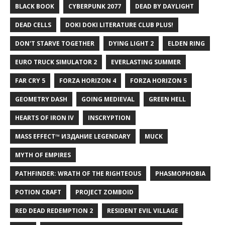
BLACK BOOK
CYBERPUNK 2077
DEAD BY DAYLIGHT
DEAD CELLS
DOKI DOKI LITERATURE CLUB PLUS!
DON'T STARVE TOGETHER
DYING LIGHT 2
ELDEN RING
EURO TRUCK SIMULATOR 2
EVERLASTING SUMMER
FAR CRY 5
FORZA HORIZON 4
FORZA HORIZON 5
GEOMETRY DASH
GOING MEDIEVAL
GREEN HELL
HEARTS OF IRON IV
INSCRYPTION
MASS EFFECT™ ИЗДАНИЕ LEGENDARY
MUCK
MYTH OF EMPIRES
PATHFINDER: WRATH OF THE RIGHTEOUS
PHASMOPHOBIA
POTION CRAFT
PROJECT ZOMBOID
RED DEAD REDEMPTION 2
RESIDENT EVIL VILLAGE