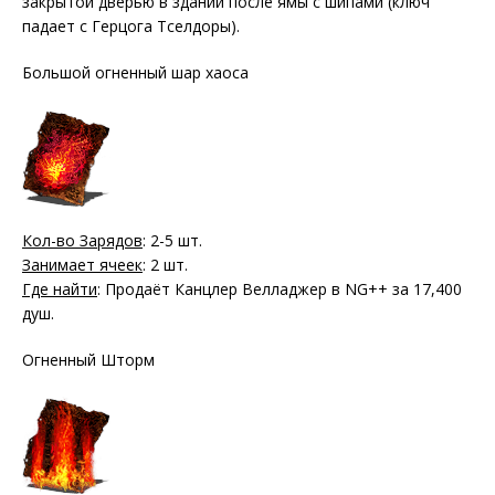
закрытой дверью в здании после ямы с шипами (ключ
падает с Герцога Тселдоры).
Большой огненный шар хаоса
Кол-во Зарядов
: 2-5 шт.
Занимает ячеек
: 2 шт.
Где найти
: Продаёт Канцлер Велладжер в NG++ за 17,400
душ.
Огненный Шторм