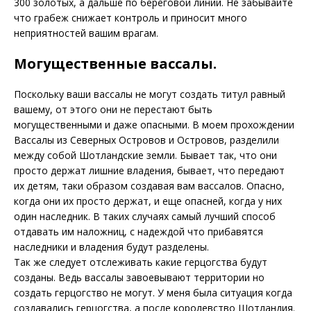
300 золотых, а дальше по береговой линии. Не забывайте
что грабеж снижает контроль и приносит много
неприятностей вашим врагам.
Могущественные вассалы.
Поскольку ваши вассалы не могут создать титул равный
вашему, от этого они не перестают быть
могущественными и даже опасными. В моем прохождении
Вассалы из Северных Островов и Островов, разделили
между собой Шотландские земли. Бывает так, что они
просто держат лишние владения, бывает, что передают
их детям, таки образом создавая вам вассалов. Опасно,
когда они их просто держат, и еще опасней, когда у них
один наследник. В таких случаях самый лучший способ
отдавать им наложниц, с надеждой что прибавятся
наследники и владения будут разделены.
Так же следует отслеживать какие герцогства будут
созданы. Ведь вассалы завоевывают территории но
создать герцогство не могут. У меня была ситуация когда
создавались герцогства, а после королевство Шотландия.