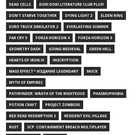
DEAD CELLS
DOKI DOKI LITERATURE CLUB PLUS!
DON'T STARVE TOGETHER
DYING LIGHT 2
ELDEN RING
EURO TRUCK SIMULATOR 2
EVERLASTING SUMMER
FAR CRY 5
FORZA HORIZON 4
FORZA HORIZON 5
GEOMETRY DASH
GOING MEDIEVAL
GREEN HELL
HEARTS OF IRON IV
INSCRYPTION
MASS EFFECT™ ИЗДАНИЕ LEGENDARY
MUCK
MYTH OF EMPIRES
PATHFINDER: WRATH OF THE RIGHTEOUS
PHASMOPHOBIA
POTION CRAFT
PROJECT ZOMBOID
RED DEAD REDEMPTION 2
RESIDENT EVIL VILLAGE
RUST
SCP: CONTAINMENT BREACH MULTIPLAYER