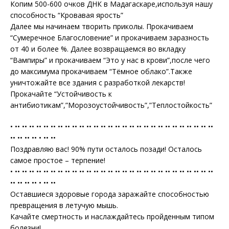
Копим 500-600 очков ДНК в Мадагаскаре,используя нашу
способность “Кровавая ярость”
Далее мы начинаем творить приколы. Прокачиваем
“Сумеречное Благословение” и прокачиваем заразность
от 40 и более %. Далее возвращаемся во вкладку
“Вампиры” и прокачиваем “Это у нас в крови”,после чего
до максимума прокачиваем “Тёмное облако”.Также
уничтожайте все здания с разработкой лекарств!
Прокачайте “Устойчивость к
антибиотикам”,”Морозоустойчивость”,”Теплостойкость”
• •• •• •• •• •• •• •• •• •• •• •• •• •• •• •• •• •• •• •• •• •• •• •• •• •• •• •• ••
•• •• •• •• • •• ••
Поздравляю вас! 90% пути осталось позади! Осталось
самое простое – терпение!
• •• •• •• •• •• •• •• •• •• •• •• •• •• •• •• •• •• •• •• •• •• •• •• •• •• •• •• ••
•• •• •• •• • •• ••
Оставшиеся здоровые города заражайте способностью
превращения в летучую мышь.
Качайте смертность и наслаждайтесь пройденным типом
болезни!