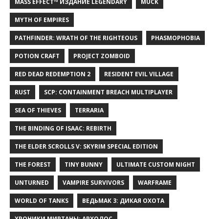
MASS EFFECT™ ИЗДАНИЕ LEGENDARY
MUCK
MYTH OF EMPIRES
PATHFINDER: WRATH OF THE RIGHTEOUS
PHASMOPHOBIA
POTION CRAFT
PROJECT ZOMBOID
RED DEAD REDEMPTION 2
RESIDENT EVIL VILLAGE
RUST
SCP: CONTAINMENT BREACH MULTIPLAYER
SEA OF THIEVES
TERRARIA
THE BINDING OF ISAAC: REBIRTH
THE ELDER SCROLLS V: SKYRIM SPECIAL EDITION
THE FOREST
TINY BUNNY
ULTIMATE CUSTOM NIGHT
UNTURNED
VAMPIRE SURVIVORS
WARFRAME
WORLD OF TANKS
ВЕДЬМАК 3: ДИКАЯ ОХОТА
ХРОНИКИ МИРТАНЫ: АРХОЛОС