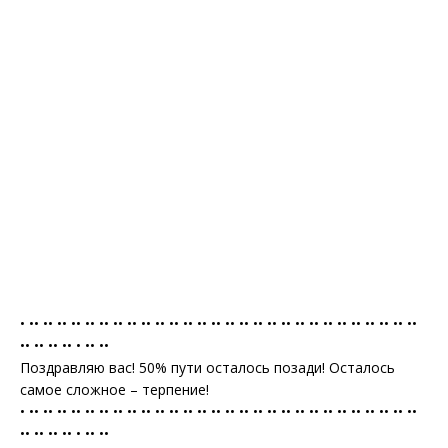
• •• •• •• •• •• •• •• •• •• •• •• •• •• •• •• •• •• •• •• •• •• •• •• •• •• •• •• ••
•• •• •• •• • •• ••
Поздравляю вас! 50% пути осталось позади! Осталось
самое сложное – терпение!
• •• •• •• •• •• •• •• •• •• •• •• •• •• •• •• •• •• •• •• •• •• •• •• •• •• •• •• ••
•• •• •• •• • •• ••