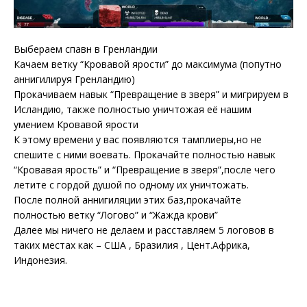
Выбераем спавн в Гренландии
Качаем ветку “Кровавой ярости” до максимума (попутно
аннигилируя Гренландию)
Прокачиваем навык “Превращение в зверя” и мигрируем в
Исландию, также полностью уничтожая её нашим
умением Кровавой ярости
К этому времени у вас появляются тамплиеры,но не
спешите с ними воевать. Прокачайте полностью навык
“Кровавая ярость” и “Превращение в зверя”,после чего
летите с гордой душой по одному их уничтожать.
После полной аннигиляции этих баз,прокачайте
полностью ветку “Логово” и “Жажда крови”
Далее мы ничего не делаем и расставляем 5 логовов в
таких местах как – США , Бразилия , Цент.Африка,
Индонезия.