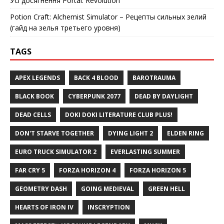
Усі досягнення Portal: Revolution
Potion Craft: Alchemist Simulator – Рецепты сильных зелий
(гайд на зелья третьего уровня)
TAGS
APEX LEGENDS
BACK 4 BLOOD
BAROTRAUMA
BLACK BOOK
CYBERPUNK 2077
DEAD BY DAYLIGHT
DEAD CELLS
DOKI DOKI LITERATURE CLUB PLUS!
DON'T STARVE TOGETHER
DYING LIGHT 2
ELDEN RING
EURO TRUCK SIMULATOR 2
EVERLASTING SUMMER
FAR CRY 5
FORZA HORIZON 4
FORZA HORIZON 5
GEOMETRY DASH
GOING MEDIEVAL
GREEN HELL
HEARTS OF IRON IV
INSCRYPTION