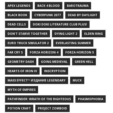
APEX LEGENDS
BACK 4 BLOOD
BAROTRAUMA
BLACK BOOK
CYBERPUNK 2077
DEAD BY DAYLIGHT
DEAD CELLS
DOKI DOKI LITERATURE CLUB PLUS!
DON'T STARVE TOGETHER
DYING LIGHT 2
ELDEN RING
EURO TRUCK SIMULATOR 2
EVERLASTING SUMMER
FAR CRY 5
FORZA HORIZON 4
FORZA HORIZON 5
GEOMETRY DASH
GOING MEDIEVAL
GREEN HELL
HEARTS OF IRON IV
INSCRYPTION
MASS EFFECT™ ИЗДАНИЕ LEGENDARY
MUCK
MYTH OF EMPIRES
PATHFINDER: WRATH OF THE RIGHTEOUS
PHASMOPHOBIA
POTION CRAFT
PROJECT ZOMBOID