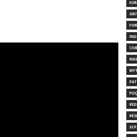
EUR
GRI
FOR
IND
COR
MAS
MYT
PAT
PO
RED
RES
SCP