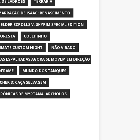
 DE LADRÕES
TERRARIA
MARRAÇÃO DE ISAAC: RENASCIMENTO
 ELDER SCROLLS V: SKYRIM SPECIAL EDITION
LORESTA
COELHINHO
IMATE CUSTOM NIGHT
NÃO VIRADO
AS ESPALHADAS AGORA SE MOVEM EM DIREÇÃO AO PERSONAGEM E AUME
RFRAME
MUNDO DOS TANQUES
CHER 3: CAÇA SELVAGEM
CRÔNICAS DE MYRTANA: ARCHOLOS