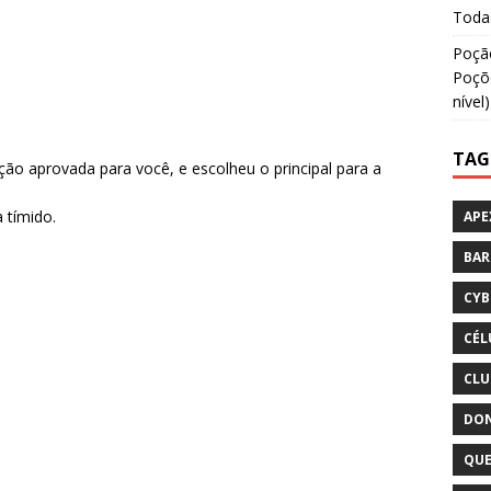
Todas
Poção
Poçõe
nível)
TAG
o aprovada para você, e escolheu o principal para a
 tímido.
APE
BA
CYB
CÉL
CLU
DON
QUE