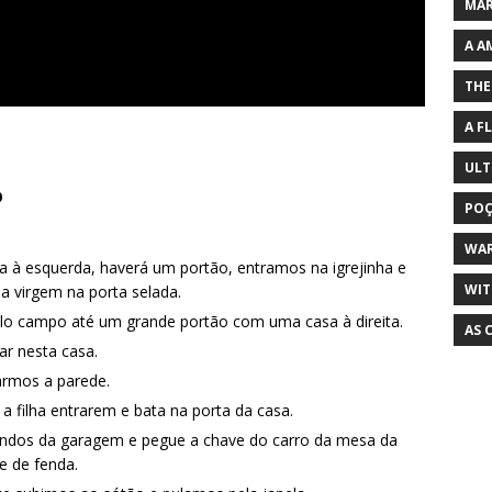
MAR
A A
THE
A F
ULT
o
POÇ
WA
ua à esquerda, haverá um portão, entramos na igrejinha e
WIT
a virgem na porta selada.
lo campo até um grande portão com uma casa à direita.
AS 
ar nesta casa.
armos a parede.
 a filha entrarem e bata na porta da casa.
fundos da garagem e pegue a chave do carro da mesa da
e de fenda.