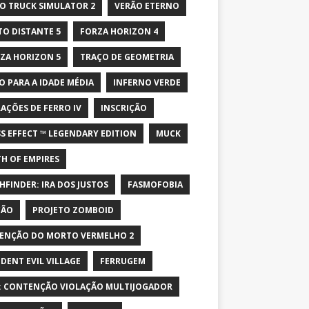
O TRUCK SIMULATOR 2
VERÃO ETERNO
TO DISTANTE 5
FORZA HORIZON 4
ZA HORIZON 5
TRAÇO DE GEOMETRIA
O PARA A IDADE MÉDIA
INFERNO VERDE
AÇÕES DE FERRO IV
INSCRIÇÃO
S EFFECT ™ LEGENDARY EDITION
MUCK
H OF EMPIRES
HFINDER: IRA DOS JUSTOS
FASMOFOBIA
ÇÃO
PROJETO ZOMBOID
ENÇÃO DO MORTO VERMELHO 2
IDENT EVIL VILLAGE
FERRUGEM
: CONTENÇÃO VIOLAÇÃO MULTIJOGADOR