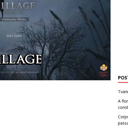
POS
Tvari
A flo
cons
Corp
pass