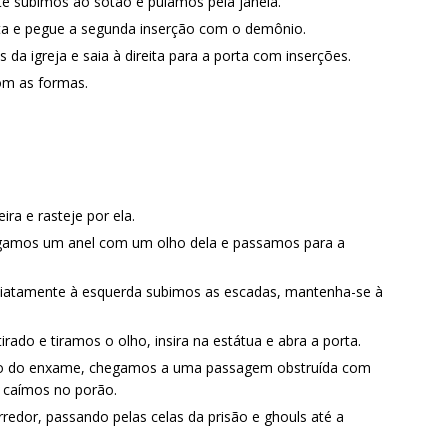
te subimos ao sótão e pulamos pela janela.
ta e pegue a segunda inserção com o demônio.
da igreja e saia à direita para a porta com inserções.
om as formas.
ira e rasteje por ela.
egamos um anel com um olho dela e passamos para a
diatamente à esquerda subimos as escadas, mantenha-se à
ado e tiramos o olho, insira na estátua e abra a porta.
to do enxame, chegamos a uma passagem obstruída com
 caímos no porão.
edor, passando pelas celas da prisão e ghouls até a