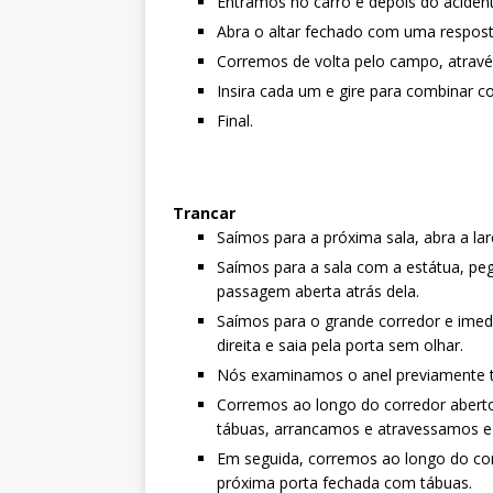
Entramos no carro e depois do aciden
Abra o altar fechado com uma respos
Corremos de volta pelo campo, através 
Insira cada um e gire para combinar c
Final.
Trancar
Saímos para a próxima sala, abra a lare
Saímos para a sala com a estátua, p
passagem aberta atrás dela.
Saímos para o grande corredor e ime
direita e saia pela porta sem olhar.
Nós examinamos o anel previamente tir
Corremos ao longo do corredor aber
tábuas, arrancamos e atravessamos e
Em seguida, corremos ao longo do corr
próxima porta fechada com tábuas.