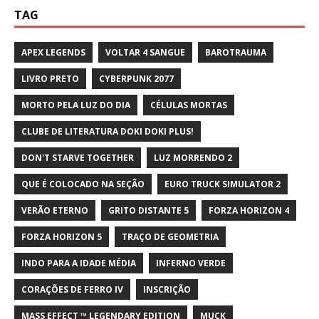
TAG
APEX LEGENDS
VOLTAR 4 SANGUE
BAROTRAUMA
LIVRO PRETO
CYBERPUNK 2077
MORTO PELA LUZ DO DIA
CÉLULAS MORTAS
CLUBE DE LITERATURA DOKI DOKI PLUS!
DON'T STARVE TOGETHER
LUZ MORRENDO 2
QUE É COLOCADO NA SEÇÃO
EURO TRUCK SIMULATOR 2
VERÃO ETERNO
GRITO DISTANTE 5
FORZA HORIZON 4
FORZA HORIZON 5
TRAÇO DE GEOMETRIA
INDO PARA A IDADE MÉDIA
INFERNO VERDE
CORAÇÕES DE FERRO IV
INSCRIÇÃO
MASS EFFECT ™ LEGENDARY EDITION
MUCK