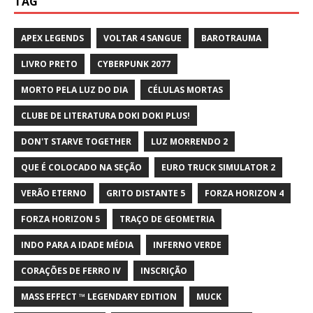
TAG
APEX LEGENDS
VOLTAR 4 SANGUE
BAROTRAUMA
LIVRO PRETO
CYBERPUNK 2077
MORTO PELA LUZ DO DIA
CÉLULAS MORTAS
CLUBE DE LITERATURA DOKI DOKI PLUS!
DON'T STARVE TOGETHER
LUZ MORRENDO 2
QUE É COLOCADO NA SEÇÃO
EURO TRUCK SIMULATOR 2
VERÃO ETERNO
GRITO DISTANTE 5
FORZA HORIZON 4
FORZA HORIZON 5
TRAÇO DE GEOMETRIA
INDO PARA A IDADE MÉDIA
INFERNO VERDE
CORAÇÕES DE FERRO IV
INSCRIÇÃO
MASS EFFECT ™ LEGENDARY EDITION
MUCK