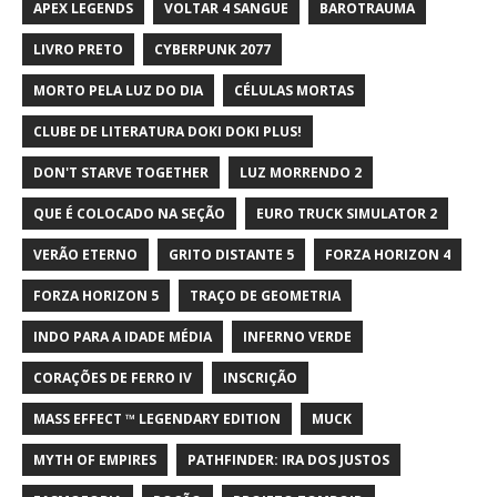
APEX LEGENDS
VOLTAR 4 SANGUE
BAROTRAUMA
LIVRO PRETO
CYBERPUNK 2077
MORTO PELA LUZ DO DIA
CÉLULAS MORTAS
CLUBE DE LITERATURA DOKI DOKI PLUS!
DON'T STARVE TOGETHER
LUZ MORRENDO 2
QUE É COLOCADO NA SEÇÃO
EURO TRUCK SIMULATOR 2
VERÃO ETERNO
GRITO DISTANTE 5
FORZA HORIZON 4
FORZA HORIZON 5
TRAÇO DE GEOMETRIA
INDO PARA A IDADE MÉDIA
INFERNO VERDE
CORAÇÕES DE FERRO IV
INSCRIÇÃO
MASS EFFECT ™ LEGENDARY EDITION
MUCK
MYTH OF EMPIRES
PATHFINDER: IRA DOS JUSTOS