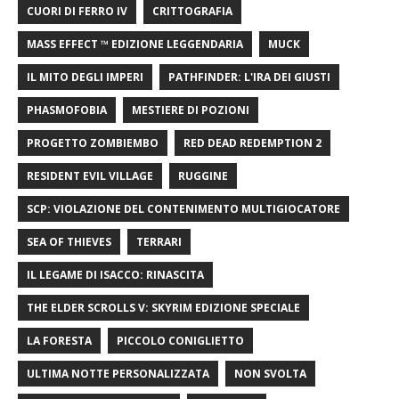
CUORI DI FERRO IV
CRITTOGRAFIA
MASS EFFECT ™ EDIZIONE LEGGENDARIA
MUCK
IL MITO DEGLI IMPERI
PATHFINDER: L'IRA DEI GIUSTI
PHASMOFOBIA
MESTIERE DI POZIONI
PROGETTO ZOMBIEMBO
RED DEAD REDEMPTION 2
RESIDENT EVIL VILLAGE
RUGGINE
SCP: VIOLAZIONE DEL CONTENIMENTO MULTIGIOCATORE
SEA OF ​​THIEVES
TERRARI
IL LEGAME DI ISACCO: RINASCITA
THE ELDER SCROLLS V: SKYRIM EDIZIONE SPECIALE
LA FORESTA
PICCOLO CONIGLIETTO
ULTIMA NOTTE PERSONALIZZATA
NON SVOLTA