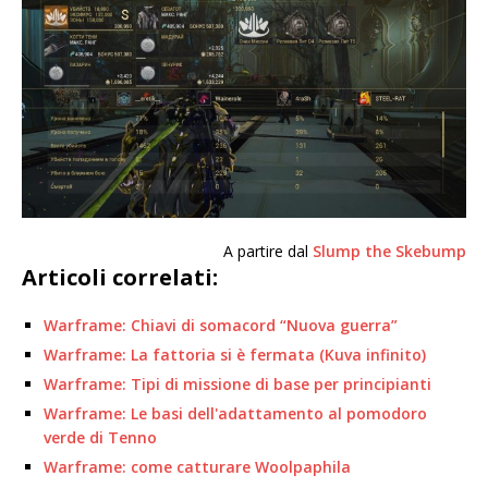
A partire dal
Slump the Skebump
Articoli correlati:
Warframe: Chiavi di somacord “Nuova guerra”
Warframe: La fattoria si è fermata (Kuva infinito)
Warframe: Tipi di missione di base per principianti
Warframe: Le basi dell'adattamento al pomodoro
verde di Tenno
Warframe: come catturare Woolpaphila