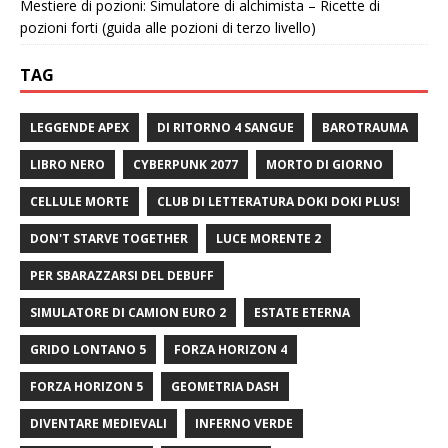
Mestiere di pozioni: Simulatore di alchimista – Ricette di
pozioni forti (guida alle pozioni di terzo livello)
TAG
LEGGENDE APEX
DI RITORNO 4 SANGUE
BAROTRAUMA
LIBRO NERO
CYBERPUNK 2077
MORTO DI GIORNO
CELLULE MORTE
CLUB DI LETTERATURA DOKI DOKI PLUS!
DON'T STARVE TOGETHER
LUCE MORENTE 2
PER SBARAZZARSI DEL DEBUFF
SIMULATORE DI CAMION EURO 2
ESTATE ETERNA
GRIDO LONTANO 5
FORZA HORIZON 4
FORZA HORIZON 5
GEOMETRIA DASH
DIVENTARE MEDIEVALI
INFERNO VERDE