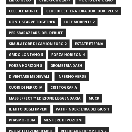
LIBRO NERO
CYBERPUNK 2077
MORTO DI GIORNO
CELLULE MORTE
CLUB DI LETTERATURA DOKI DOKI PLUS!
DON'T STARVE TOGETHER
LUCE MORENTE 2
PER SBARAZZARSI DEL DEBUFF
SIMULATORE DI CAMION EURO 2
ESTATE ETERNA
GRIDO LONTANO 5
FORZA HORIZON 4
FORZA HORIZON 5
GEOMETRIA DASH
DIVENTARE MEDIEVALI
INFERNO VERDE
CUORI DI FERRO IV
CRITTOGRAFIA
MASS EFFECT ™ EDIZIONE LEGGENDARIA
MUCK
IL MITO DEGLI IMPERI
PATHFINDER: L'IRA DEI GIUSTI
PHASMOFOBIA
MESTIERE DI POZIONI
PROGETTO ZOMBIEMBO
RED DEAD REDEMPTION 2