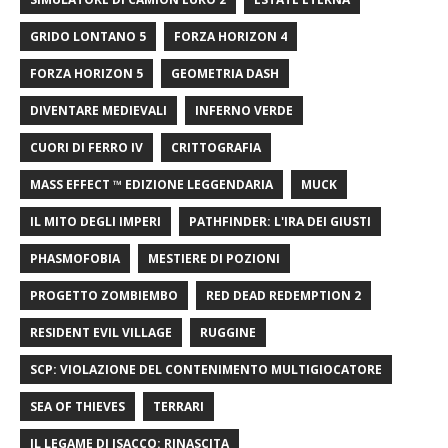
GRIDO LONTANO 5
FORZA HORIZON 4
FORZA HORIZON 5
GEOMETRIA DASH
DIVENTARE MEDIEVALI
INFERNO VERDE
CUORI DI FERRO IV
CRITTOGRAFIA
MASS EFFECT ™ EDIZIONE LEGGENDARIA
MUCK
IL MITO DEGLI IMPERI
PATHFINDER: L'IRA DEI GIUSTI
PHASMOFOBIA
MESTIERE DI POZIONI
PROGETTO ZOMBIEMBO
RED DEAD REDEMPTION 2
RESIDENT EVIL VILLAGE
RUGGINE
SCP: VIOLAZIONE DEL CONTENIMENTO MULTIGIOCATORE
SEA OF ​​THIEVES
TERRARI
IL LEGAME DI ISACCO: RINASCITA