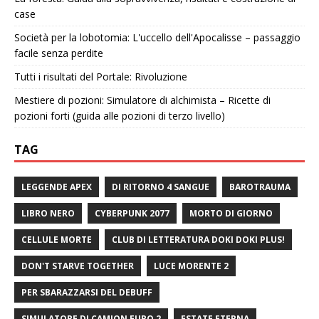
case
Società per la lobotomia: L'uccello dell'Apocalisse – passaggio
facile senza perdite
Tutti i risultati del Portale: Rivoluzione
Mestiere di pozioni: Simulatore di alchimista – Ricette di
pozioni forti (guida alle pozioni di terzo livello)
TAG
LEGGENDE APEX
DI RITORNO 4 SANGUE
BAROTRAUMA
LIBRO NERO
CYBERPUNK 2077
MORTO DI GIORNO
CELLULE MORTE
CLUB DI LETTERATURA DOKI DOKI PLUS!
DON'T STARVE TOGETHER
LUCE MORENTE 2
PER SBARAZZARSI DEL DEBUFF
SIMULATORE DI CAMION EURO 2
ESTATE ETERNA