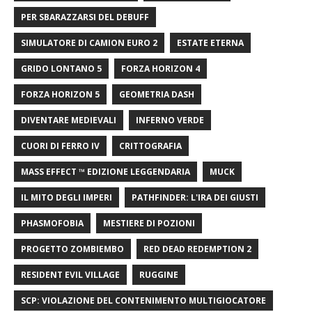
PER SBARAZZARSI DEL DEBUFF
SIMULATORE DI CAMION EURO 2
ESTATE ETERNA
GRIDO LONTANO 5
FORZA HORIZON 4
FORZA HORIZON 5
GEOMETRIA DASH
DIVENTARE MEDIEVALI
INFERNO VERDE
CUORI DI FERRO IV
CRITTOGRAFIA
MASS EFFECT ™ EDIZIONE LEGGENDARIA
MUCK
IL MITO DEGLI IMPERI
PATHFINDER: L'IRA DEI GIUSTI
PHASMOFOBIA
MESTIERE DI POZIONI
PROGETTO ZOMBIEMBO
RED DEAD REDEMPTION 2
RESIDENT EVIL VILLAGE
RUGGINE
SCP: VIOLAZIONE DEL CONTENIMENTO MULTIGIOCATORE