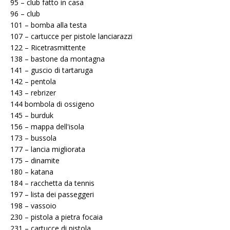
95 – club fatto in casa
96 – club
101 – bomba alla testa
107 – cartucce per pistole lanciarazzi
122 – Ricetrasmittente
138 – bastone da montagna
141 – guscio di tartaruga
142 – pentola
143 – rebrizer
144 bombola di ossigeno
145 – burduk
156 – mappa dell'isola
173 – bussola
177 – lancia migliorata
175 – dinamite
180 – katana
184 – racchetta da tennis
197 – lista dei passeggeri
198 – vassoio
230 – pistola a pietra focaia
231 – cartucce di pistola