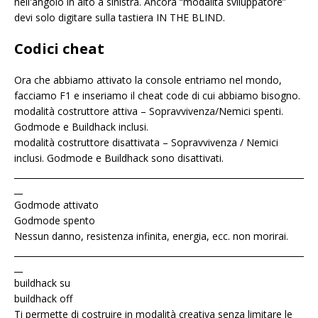
nell'angolo in alto a sinistra. Ancora “modalità sviluppatore”
devi solo digitare sulla tastiera IN THE BLIND.
Codici cheat
Ora che abbiamo attivato la console entriamo nel mondo,
facciamo F1 e inseriamo il cheat code di cui abbiamo bisogno.
modalità costruttore attiva – Sopravvivenza/Nemici spenti.
Godmode e Buildhack inclusi.
modalità costruttore disattivata – Sopravvivenza / Nemici
inclusi. Godmode e Buildhack sono disattivati.
____________________________________________________________________
__
Godmode attivato
Godmode spento
Nessun danno, resistenza infinita, energia, ecc. non morirai.
____________________________________________________________________
__
buildhack su
buildhack off
Ti permette di costruire in modalità creativa senza limitare le