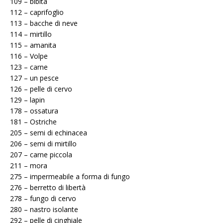
109 – bibita
112 – caprifoglio
113 – bacche di neve
114 – mirtillo
115 – amanita
116 – Volpe
123 – carne
127 – un pesce
126 – pelle di cervo
129 – lapin
178 – ossatura
181 – Ostriche
205 – semi di echinacea
206 – semi di mirtillo
207 – carne piccola
211 – mora
275 – impermeabile a forma di fungo
276 – berretto di libertà
278 – fungo di cervo
280 – nastro isolante
292 – pelle di cinghiale