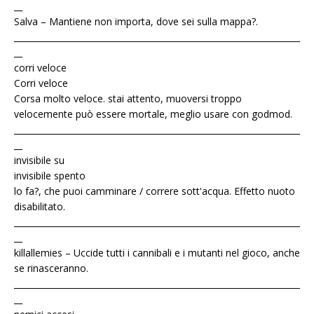
__
Salva – Mantiene non importa, dove sei sulla mappa?.
____________________________________________________________________
__
corri veloce
Corri veloce
Corsa molto veloce. stai attento, muoversi troppo
velocemente può essere mortale, meglio usare con godmod.
____________________________________________________________________
__
invisibile su
invisibile spento
lo fa?, che puoi camminare / correre sott'acqua. Effetto nuoto
disabilitato.
____________________________________________________________________
__
killallemies – Uccide tutti i cannibali e i mutanti nel gioco, anche
se rinasceranno.
____________________________________________________________________
__