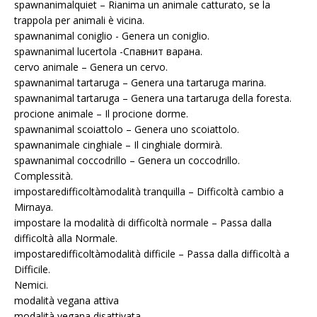
spawnanimalquiet – Rianima un animale catturato, se la
trappola per animali è vicina.
spawnanimal coniglio - Genera un coniglio.
spawnanimal lucertola -Спавнит варана.
cervo animale – Genera un cervo.
spawnanimal tartaruga – Genera una tartaruga marina.
spawnanimal tartaruga – Genera una tartaruga della foresta.
procione animale – Il procione dorme.
spawnanimal scoiattolo – Genera uno scoiattolo.
spawnanimale cinghiale – Il cinghiale dormirà.
spawnanimal coccodrillo – Genera un coccodrillo.
Complessità.
impostaredifficoltàmodalità tranquilla – Difficoltà cambio a
Mirnaya.
impostare la modalità di difficoltà normale – Passa dalla
difficoltà alla Normale.
impostaredifficoltàmodalità difficile – Passa dalla difficoltà a
Difficile.
Nemici.
modalità vegana attiva
modalità vegana disattivata