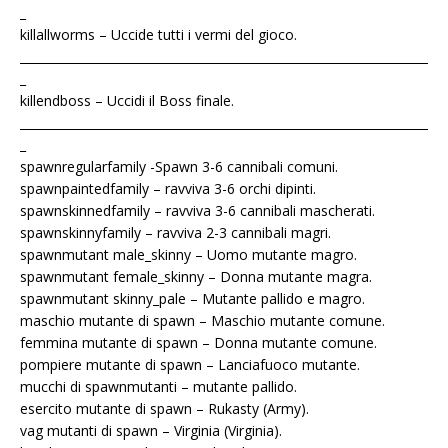
_
killallworms – Uccide tutti i vermi del gioco.
____________________________________________________________________
_
killendboss – Uccidi il Boss finale.
____________________________________________________________________
_
spawnregularfamily -Spawn 3-6 cannibali comuni.
spawnpaintedfamily – ravviva 3-6 orchi dipinti.
spawnskinnedfamily – ravviva 3-6 cannibali mascherati.
spawnskinnyfamily – ravviva 2-3 cannibali magri.
spawnmutant male_skinny – Uomo mutante magro.
spawnmutant female_skinny – Donna mutante magra.
spawnmutant skinny_pale – Mutante pallido e magro.
maschio mutante di spawn – Maschio mutante comune.
femmina mutante di spawn – Donna mutante comune.
pompiere mutante di spawn – Lanciafuoco mutante.
mucchi di spawnmutanti – mutante pallido.
esercito mutante di spawn – Rukasty (Army).
vag mutanti di spawn – Virginia (Virginia).