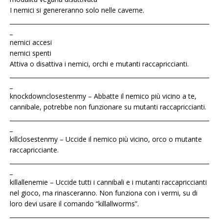
I nemici si genereranno solo nelle caverne.
____________________________________________________________________
_
nemici accesi
nemici spenti
Attiva o disattiva i nemici, orchi e mutanti raccapriccianti.
____________________________________________________________________
_
knockdownclosestenmy – Abbatte il nemico più vicino a te,
cannibale, potrebbe non funzionare su mutanti raccapriccianti.
____________________________________________________________________
_
killclosestenmy – Uccide il nemico più vicino, orco o mutante
raccapricciante.
____________________________________________________________________
_
killallenemie – Uccide tutti i cannibali e i mutanti raccapriccianti
nel gioco, ma rinasceranno. Non funziona con i vermi, su di
loro devi usare il comando “killallworms”.
____________________________________________________________________