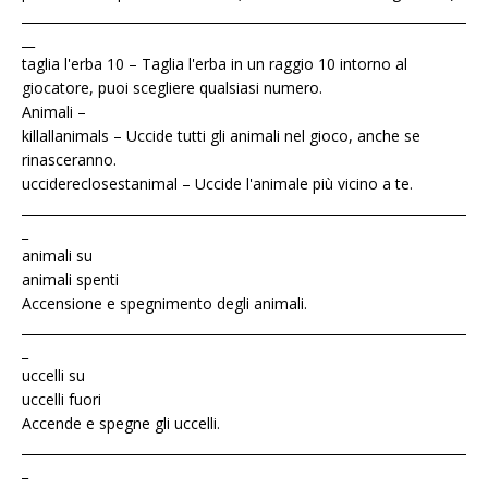
____________________________________________________________________
__
taglia l'erba 10 – Taglia l'erba in un raggio 10 intorno al
giocatore, puoi scegliere qualsiasi numero.
Animali –
killallanimals – Uccide tutti gli animali nel gioco, anche se
rinasceranno.
uccidereclosestanimal – Uccide l'animale più vicino a te.
____________________________________________________________________
_
animali su
animali spenti
Accensione e spegnimento degli animali.
____________________________________________________________________
_
uccelli su
uccelli fuori
Accende e spegne gli uccelli.
____________________________________________________________________
_