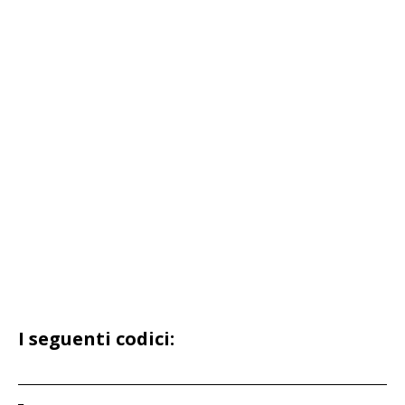
I seguenti codici:
____________________________________________________________________
_