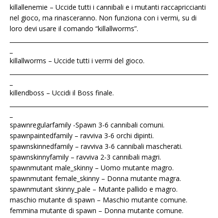
killallenemie – Uccide tutti i cannibali e i mutanti raccapriccianti
nel gioco, ma rinasceranno. Non funziona con i vermi, su di
loro devi usare il comando “killallworms”.
____________________________________________________________________
_
killallworms – Uccide tutti i vermi del gioco.
____________________________________________________________________
_
killendboss – Uccidi il Boss finale.
____________________________________________________________________
_
spawnregularfamily -Spawn 3-6 cannibali comuni.
spawnpaintedfamily – ravviva 3-6 orchi dipinti.
spawnskinnedfamily – ravviva 3-6 cannibali mascherati.
spawnskinnyfamily – ravviva 2-3 cannibali magri.
spawnmutant male_skinny – Uomo mutante magro.
spawnmutant female_skinny – Donna mutante magra.
spawnmutant skinny_pale – Mutante pallido e magro.
maschio mutante di spawn – Maschio mutante comune.
femmina mutante di spawn – Donna mutante comune.