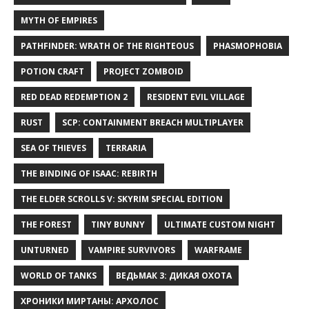
MYTH OF EMPIRES
PATHFINDER: WRATH OF THE RIGHTEOUS
PHASMOPHOBIA
POTION CRAFT
PROJECT ZOMBOID
RED DEAD REDEMPTION 2
RESIDENT EVIL VILLAGE
RUST
SCP: CONTAINMENT BREACH MULTIPLAYER
SEA OF THIEVES
TERRARIA
THE BINDING OF ISAAC: REBIRTH
THE ELDER SCROLLS V: SKYRIM SPECIAL EDITION
THE FOREST
TINY BUNNY
ULTIMATE CUSTOM NIGHT
UNTURNED
VAMPIRE SURVIVORS
WARFRAME
WORLD OF TANKS
ВЕДЬМАК 3: ДИКАЯ ОХОТА
ХРОНИКИ МИРТАНЫ: АРХОЛОС