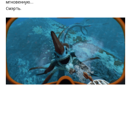
мгновенную…
Смэрть.