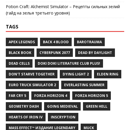
Potion Craft: Alchemist Simulator – Рецепты сильных зелий
(гайд на зелья третьего уровня)
TAGS
APEX LEGENDS
BACK 4 BLOOD
BAROTRAUMA
BLACK BOOK
CYBERPUNK 2077
DEAD BY DAYLIGHT
DEAD CELLS
DOKI DOKI LITERATURE CLUB PLUS!
DON'T STARVE TOGETHER
DYING LIGHT 2
ELDEN RING
EURO TRUCK SIMULATOR 2
EVERLASTING SUMMER
FAR CRY 5
FORZA HORIZON 4
FORZA HORIZON 5
GEOMETRY DASH
GOING MEDIEVAL
GREEN HELL
HEARTS OF IRON IV
INSCRYPTION
MASS EFFECT™ ИЗДАНИЕ LEGENDARY
MUCK