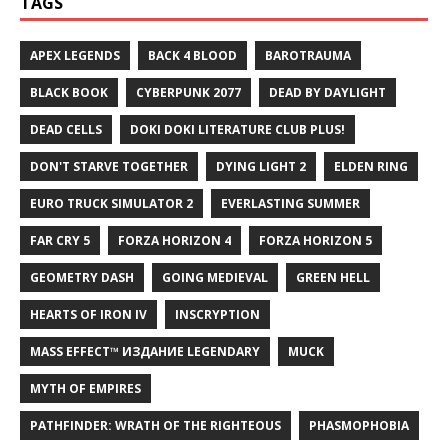
TAGS
APEX LEGENDS
BACK 4 BLOOD
BAROTRAUMA
BLACK BOOK
CYBERPUNK 2077
DEAD BY DAYLIGHT
DEAD CELLS
DOKI DOKI LITERATURE CLUB PLUS!
DON'T STARVE TOGETHER
DYING LIGHT 2
ELDEN RING
EURO TRUCK SIMULATOR 2
EVERLASTING SUMMER
FAR CRY 5
FORZA HORIZON 4
FORZA HORIZON 5
GEOMETRY DASH
GOING MEDIEVAL
GREEN HELL
HEARTS OF IRON IV
INSCRYPTION
MASS EFFECT™ ИЗДАНИЕ LEGENDARY
MUCK
MYTH OF EMPIRES
PATHFINDER: WRATH OF THE RIGHTEOUS
PHASMOPHOBIA