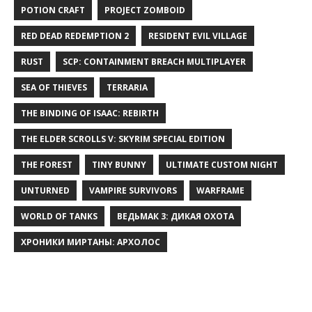
POTION CRAFT
PROJECT ZOMBOID
RED DEAD REDEMPTION 2
RESIDENT EVIL VILLAGE
RUST
SCP: CONTAINMENT BREACH MULTIPLAYER
SEA OF THIEVES
TERRARIA
THE BINDING OF ISAAC: REBIRTH
THE ELDER SCROLLS V: SKYRIM SPECIAL EDITION
THE FOREST
TINY BUNNY
ULTIMATE CUSTOM NIGHT
UNTURNED
VAMPIRE SURVIVORS
WARFRAME
WORLD OF TANKS
ВЕДЬМАК 3: ДИКАЯ ОХОТА
ХРОНИКИ МИРТАНЫ: АРХОЛОС