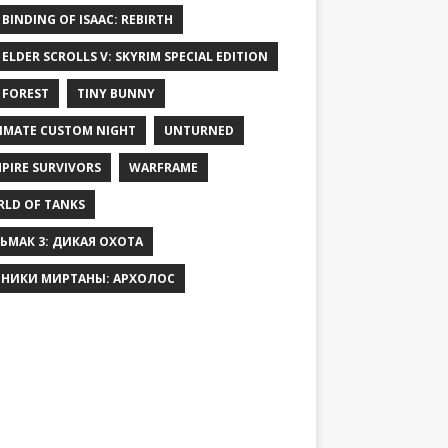
 BINDING OF ISAAC: REBIRTH
 ELDER SCROLLS V: SKYRIM SPECIAL EDITION
 FOREST
TINY BUNNY
IMATE CUSTOM NIGHT
UNTURNED
PIRE SURVIVORS
WARFRAME
LD OF TANKS
ЬМАК 3: ДИКАЯ ОХОТА
НИКИ МИРТАНЫ: АРХОЛОС