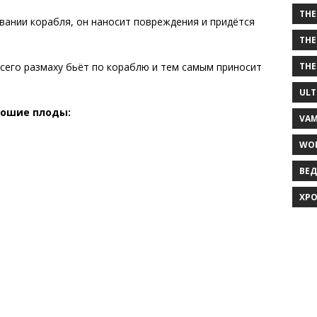
THE
вании корабля, он наносит повреждения и придётся
THE
THE
всего размаху бьёт по кораблю и тем самым приносит
ULT
рошие плоды:
VAM
WOR
ВЕД
ХРО