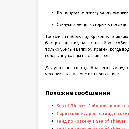
Вы получаете ачивку за определённ
Сундуки и вещи, которые в последс
Трофеи за победу над Кракеном появляю
быстро тонет и у вас есть выбор – собир
только убитый целиком Кракен, когда вод
головы-щупальцы не останется.
Для успешного исхода боя с данным чуд
человека на
Галеоне
или
Бригантине.
Похожие сообщения:
Sea of Thieves: Гайд для новичко
Пиратская мудрость: гайд и совет
Гайд по крaкeну в Sea of Thieves
Гайд по крaкeну в Sea of Thieves