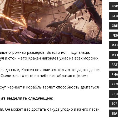
FOR
GEO
GRE
INS
MAS
ище огромных размеров. Вместо ног – щупальца.
MYT
ул и стон – это Кракен нагоняет ужас на всех морских
PAT
я данным, Кракен появляется только тогда, когда нет
PHA
Скелетов, то есть на небе нет облаков в форме
PRO
круг чернеет и корабль теряет способность двигаться.
RES
оит выделить следующие:
SCP
я. Он может вас достать откуда угодно и из его пасти
SEA