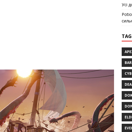
Усі д
Potio
силь
TAG
APE
BA
CYB
DEA
DOK
DON
ELD
EVE