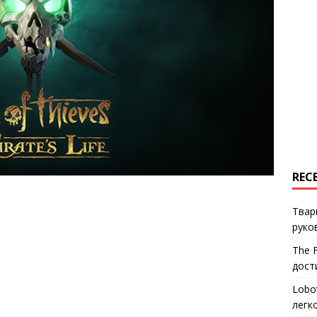
REC
Твар
руко
The 
дост
Lobo
легк