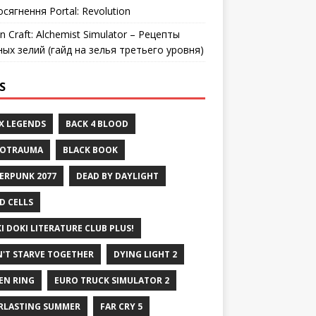
осягнення Portal: Revolution
n Craft: Alchemist Simulator – Рецепты
ных зелий (гайд на зелья третьего уровня)
S
X LEGENDS
BACK 4 BLOOD
ROTRAUMA
BLACK BOOK
ERPUNK 2077
DEAD BY DAYLIGHT
D CELLS
I DOKI LITERATURE CLUB PLUS!
'T STARVE TOGETHER
DYING LIGHT 2
EN RING
EURO TRUCK SIMULATOR 2
RLASTING SUMMER
FAR CRY 5