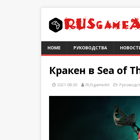
HOME
РУКОВОДСТВА
НОВОСТ
Крaкeн в Sea of T
2021-08-30
RUSgameAH
Руководс