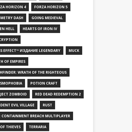
ZA HORIZON 4
FORZA HORIZON 5
METRY DASH
GOING MEDIEVAL
EN HELL
HEARTS OF IRON IV
CRYPTION
S EFFECT™ ИЗДАНИЕ LEGENDARY
MUCK
H OF EMPIRES
HFINDER: WRATH OF THE RIGHTEOUS
SMOPHOBIA
POTION CRAFT
JECT ZOMBOID
RED DEAD REDEMPTION 2
IDENT EVIL VILLAGE
RUST
: CONTAINMENT BREACH MULTIPLAYER
 OF THIEVES
TERRARIA