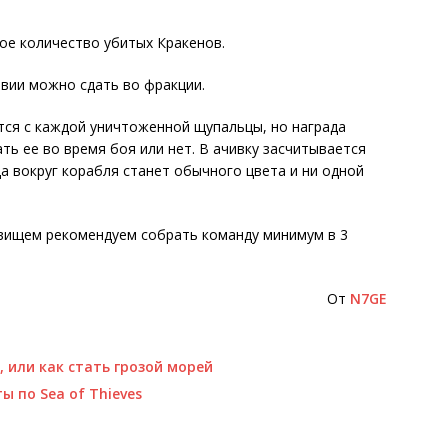
ое количество убитых Кракенов.
твии можно сдать во фракции.
тся с каждой уничтоженной щупальцы, но награда
ать ее во время боя или нет. В ачивку засчитывается
а вокруг корабля станет обычного цвета и ни одной
овищем рекомендуем собрать команду минимум в 3
От
N7GE
в, или как стать грозой морей
ы по Sea of Thieves