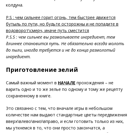
колдуна.
P.S : чем сильнее горит огонь, тем быстрее движется
бутыль по пути, но будьте осторожны и не попадите в
водоворот\смерч, иначе путь сместится
P.S.S : чем сильнее вы размалываете ингредиент, тем
длиннее становится путь. Не обязательно всегда молоть
до пыли, иногда требуется и не до конца размолотый
ингредиент.
Приготовление зелий
Самый важный момент в
НАЧАЛЕ
прохождения – не
варить одно и то же зелье по одному и тому же рецепту
сохраненному в книге.
Это связанно с тем, что вначале игры в небольшом
количестве нам выдают стандартные цветы передвижения
вверх\влево\вниз\вправо, и если готовить только из них,
мы уткнемся в то, что они просто закончатся, а