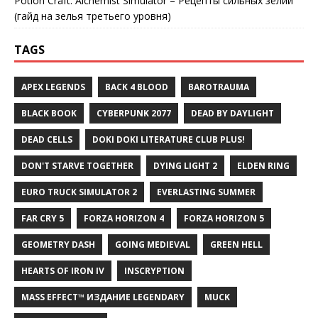
Potion Craft: Alchemist Simulator – Рецепты сильных зелий
(гайд на зелья третьего уровня)
TAGS
APEX LEGENDS
BACK 4 BLOOD
BAROTRAUMA
BLACK BOOK
CYBERPUNK 2077
DEAD BY DAYLIGHT
DEAD CELLS
DOKI DOKI LITERATURE CLUB PLUS!
DON'T STARVE TOGETHER
DYING LIGHT 2
ELDEN RING
EURO TRUCK SIMULATOR 2
EVERLASTING SUMMER
FAR CRY 5
FORZA HORIZON 4
FORZA HORIZON 5
GEOMETRY DASH
GOING MEDIEVAL
GREEN HELL
HEARTS OF IRON IV
INSCRYPTION
MASS EFFECT™ ИЗДАНИЕ LEGENDARY
MUCK