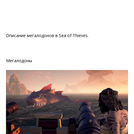
Oписaние мeгaлодoнов в Sea of Thieves.
Мегалодоны