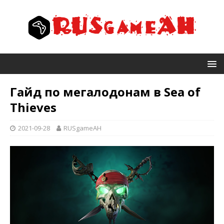
Гайд по мeгaлодoнам в Sea of
Thieves
2021-09-28
RUSgameAH