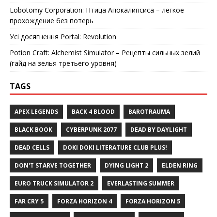
Lobotomy Corporation: Птица Апокалипсиса – легкое
прохождение без потерь
Усі досягнення Portal: Revolution
Potion Craft: Alchemist Simulator – Рецепты сильных зелий
(гайд на зелья третьего уровня)
TAGS
APEX LEGENDS
BACK 4 BLOOD
BAROTRAUMA
BLACK BOOK
CYBERPUNK 2077
DEAD BY DAYLIGHT
DEAD CELLS
DOKI DOKI LITERATURE CLUB PLUS!
DON'T STARVE TOGETHER
DYING LIGHT 2
ELDEN RING
EURO TRUCK SIMULATOR 2
EVERLASTING SUMMER
FAR CRY 5
FORZA HORIZON 4
FORZA HORIZON 5