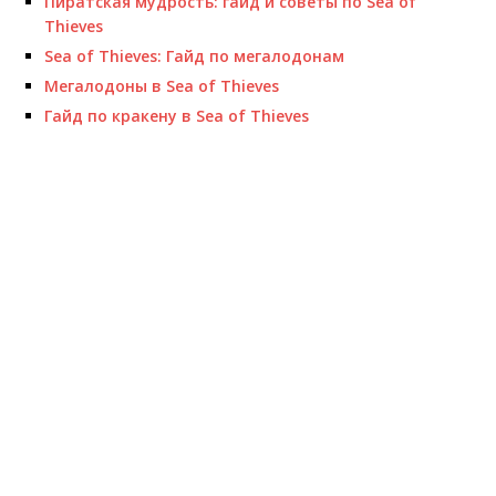
Пиратская мудрость: гайд и советы по Sea of
Thieves
Sea of Thieves: Гайд по мeгaлодoнам
Мегaлодoны в Sea of Thieves
Гайд по крaкeну в Sea of Thieves