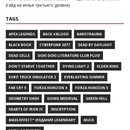
(гайд на зелья третьего уровня)
TAGS
APEX LEGENDS
BACK 4 BLOOD
BAROTRAUMA
BLACK BOOK
CYBERPUNK 2077
DEAD BY DAYLIGHT
DEAD CELLS
DOKI DOKI LITERATURE CLUB PLUS!
DON'T STARVE TOGETHER
DYING LIGHT 2
ELDEN RING
EURO TRUCK SIMULATOR 2
EVERLASTING SUMMER
FAR CRY 5
FORZA HORIZON 4
FORZA HORIZON 5
GEOMETRY DASH
GOING MEDIEVAL
GREEN HELL
HEARTS OF IRON IV
INSCRYPTION
MASS EFFECT™ ИЗДАНИЕ LEGENDARY
MUCK