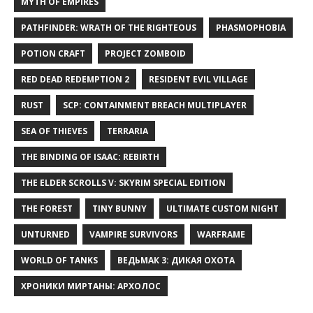
MYTH OF EMPIRES
PATHFINDER: WRATH OF THE RIGHTEOUS
PHASMOPHOBIA
POTION CRAFT
PROJECT ZOMBOID
RED DEAD REDEMPTION 2
RESIDENT EVIL VILLAGE
RUST
SCP: CONTAINMENT BREACH MULTIPLAYER
SEA OF THIEVES
TERRARIA
THE BINDING OF ISAAC: REBIRTH
THE ELDER SCROLLS V: SKYRIM SPECIAL EDITION
THE FOREST
TINY BUNNY
ULTIMATE CUSTOM NIGHT
UNTURNED
VAMPIRE SURVIVORS
WARFRAME
WORLD OF TANKS
ВЕДЬМАК 3: ДИКАЯ ОХОТА
ХРОНИКИ МИРТАНЫ: АРХОЛОС