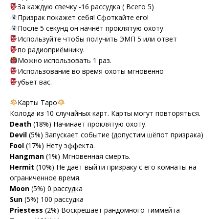
За каждую свечку -16 рассудка ( Всего 5)
Призрак покажет себя! Сфоткайте его!
После 5 секунд он начнёт проклятую охоту.
Используйте чтобы получить ЭМП 5 или ответ
по радиоприёмнику.
Можно использовать 1 раз.
Использование во время охоты мгновенно
убьет вас.
Карты Таро
Колода из 10 случайных карт. Карты могут повторяться.
Death
(18%) Начинает проклятую охоту.
Devil
(5%) Запускает событие (допустим шёпот призрака)
Fool
(17%) Нету эффекта.
Hangman
(1%) Мгновенная смерть.
Hermit
(10%) Не даёт выйти призраку с его комнаты на
ограниченное время.
Moon
(5%) 0 рассудка
Sun
(5%) 100 рассудка
Priestess
(2%) Воскрешает рандомного тиммейта