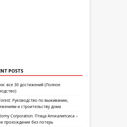
ENT POSTS
юк: все 30 достижений (Полное
водство)
Forest: Руководство по выживанию,
ижениям и строительству дома
tomy Corporation: Птица Апокалипсиса –
ое прохождение без потерь