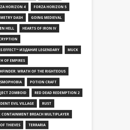
ZA HORIZON 4
FORZA HORIZON 5
METRY DASH
GOING MEDIEVAL
EN HELL
HEARTS OF IRON IV
CRYPTION
S EFFECT™ ИЗДАНИЕ LEGENDARY
MUCK
H OF EMPIRES
HFINDER: WRATH OF THE RIGHTEOUS
SMOPHOBIA
POTION CRAFT
JECT ZOMBOID
RED DEAD REDEMPTION 2
IDENT EVIL VILLAGE
RUST
: CONTAINMENT BREACH MULTIPLAYER
 OF THIEVES
TERRARIA