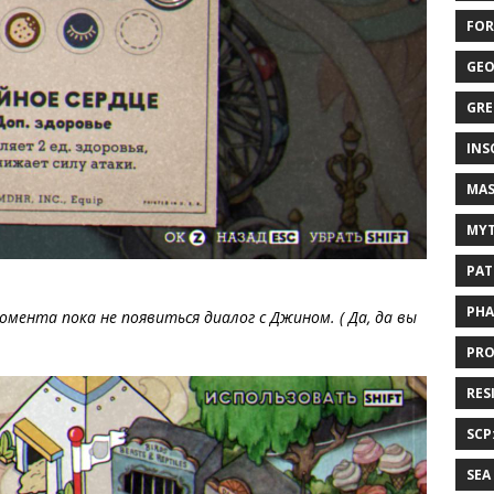
FOR
GEO
GRE
INS
MAS
MYT
PAT
PHA
омента пока не появиться диалог с Джином. ( Да, да вы
PRO
RES
SCP
SEA