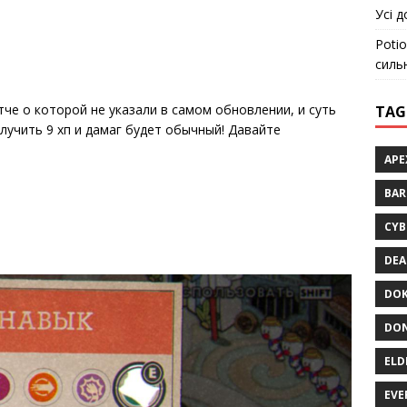
Усі д
Potio
силь
че о которой не указали в самом обновлении, и суть
TAG
лучить 9 хп и дамаг будет обычный! Давайте
APE
BA
CYB
DEA
DOK
DON
ELD
EVE