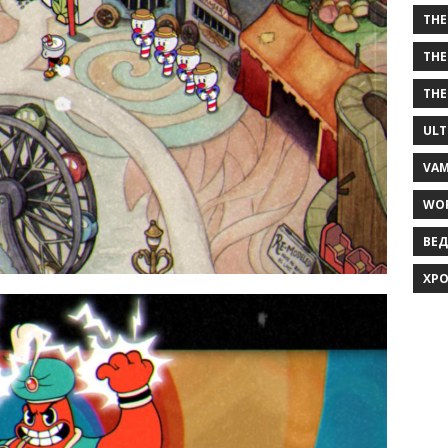
THE
THE
THE
ULT
VAM
WOR
ВЕД
ХРО