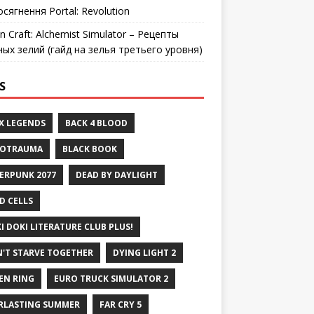
осягнення Portal: Revolution
n Craft: Alchemist Simulator – Рецепты
ных зелий (гайд на зелья третьего уровня)
S
X LEGENDS
BACK 4 BLOOD
ROTRAUMA
BLACK BOOK
ERPUNK 2077
DEAD BY DAYLIGHT
D CELLS
I DOKI LITERATURE CLUB PLUS!
'T STARVE TOGETHER
DYING LIGHT 2
EN RING
EURO TRUCK SIMULATOR 2
RLASTING SUMMER
FAR CRY 5