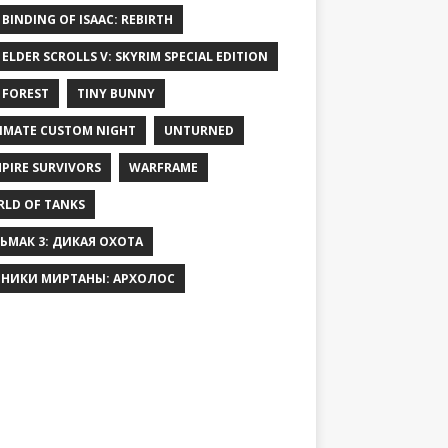
 BINDING OF ISAAC: REBIRTH
 ELDER SCROLLS V: SKYRIM SPECIAL EDITION
 FOREST
TINY BUNNY
IMATE CUSTOM NIGHT
UNTURNED
PIRE SURVIVORS
WARFRAME
LD OF TANKS
ЬМАК 3: ДИКАЯ ОХОТА
НИКИ МИРТАНЫ: АРХОЛОС