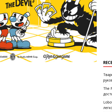
REC
Твар
руко
The 
дост
Lobo
легк