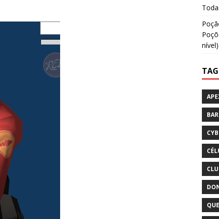
Todas
Poção
Poçõe
nível)
TAG
APE
BA
CYB
CÉL
CLU
DON
QUE