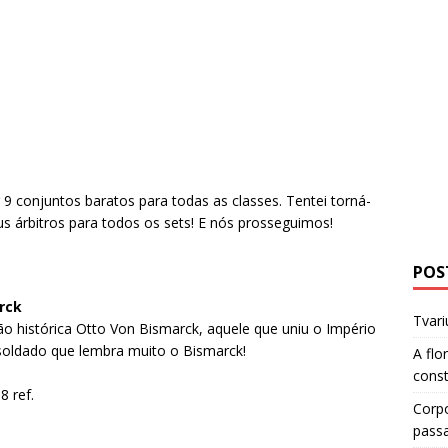
 9 conjuntos baratos para todas as classes. Tentei torná-
s árbitros para todos os sets! E nós prosseguimos!
POS
rck
Tvari
ão histórica Otto Von Bismarck, aquele que uniu o Império
soldado que lembra muito o Bismarck!
A flo
cons
8 ref.
Corp
pass