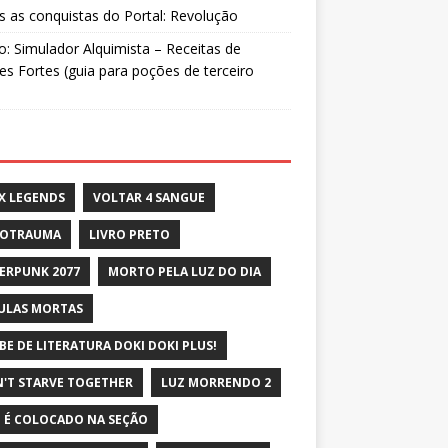
 as conquistas do Portal: Revolução
: Simulador Alquimista – Receitas de
s Fortes (guia para poções de terceiro
X LEGENDS
VOLTAR 4 SANGUE
ROTRAUMA
LIVRO PRETO
ERPUNK 2077
MORTO PELA LUZ DO DIA
ULAS MORTAS
BE DE LITERATURA DOKI DOKI PLUS!
'T STARVE TOGETHER
LUZ MORRENDO 2
 É COLOCADO NA SEÇÃO