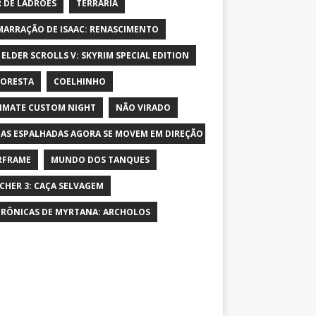
 DE LADRÕES
TERRARIA
MARRAÇÃO DE ISAAC: RENASCIMENTO
 ELDER SCROLLS V: SKYRIM SPECIAL EDITION
LORESTA
COELHINHO
IMATE CUSTOM NIGHT
NÃO VIRADO
AS ESPALHADAS AGORA SE MOVEM EM DIREÇÃO AO PERSONAGEM E AUME
RFRAME
MUNDO DOS TANQUES
CHER 3: CAÇA SELVAGEM
CRÔNICAS DE MYRTANA: ARCHOLOS