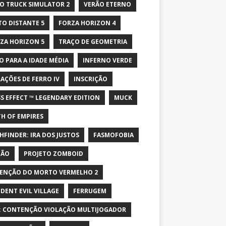
O TRUCK SIMULATOR 2
VERÃO ETERNO
TO DISTANTE 5
FORZA HORIZON 4
ZA HORIZON 5
TRAÇO DE GEOMETRIA
O PARA A IDADE MÉDIA
INFERNO VERDE
AÇÕES DE FERRO IV
INSCRIÇÃO
S EFFECT ™ LEGENDARY EDITION
MUCK
H OF EMPIRES
HFINDER: IRA DOS JUSTOS
FASMOFOBIA
ÇÃO
PROJETO ZOMBOID
ENÇÃO DO MORTO VERMELHO 2
IDENT EVIL VILLAGE
FERRUGEM
: CONTENÇÃO VIOLAÇÃO MULTIJOGADOR