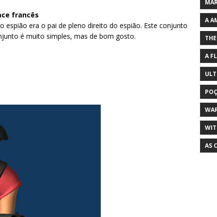
MAR
ace francês
A A
o espião era o pai de pleno direito do espião. Este conjunto
njunto é muito simples, mas de bom gosto.
THE
A F
ULT
POÇ
WA
WIT
AS 