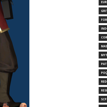
EUR
GRI
FOR
IND
COR
MAS
MYT
PAT
PO
RED
RES
SCP