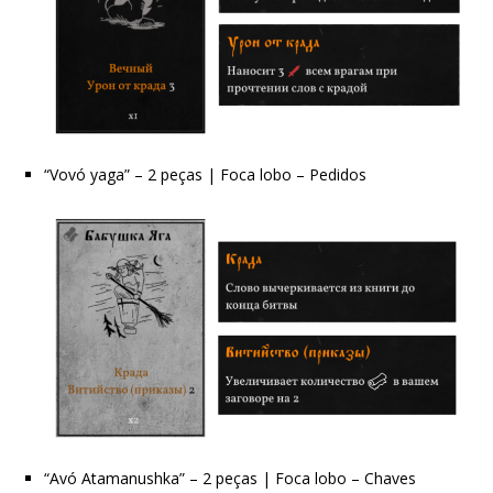
“Vovó yaga” – 2 peças | Foca lobo – Pedidos
“Avó Atamanushka” – 2 peças | Foca lobo – Chaves