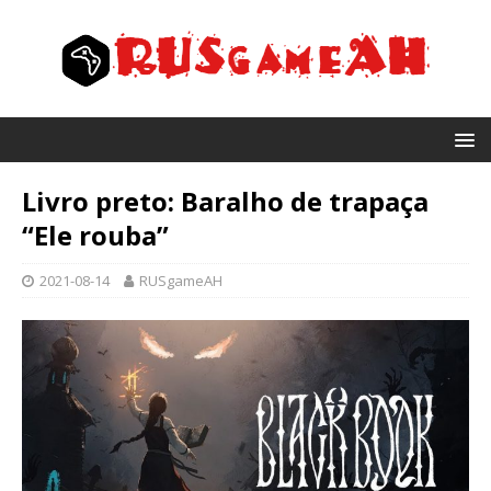
Livro preto: Baralho de trapaça
“Ele rouba”
2021-08-14
RUSgameAH