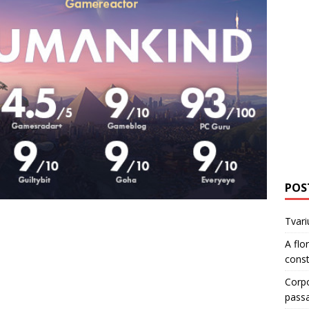
POS
Tvari
A flo
cons
Corp
pass