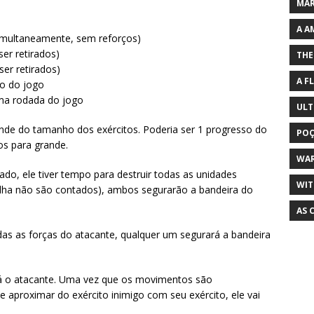
MAR
A A
simultaneamente, sem reforços)
er retirados)
THE
er retirados)
A F
so do jogo
ima rodada do jogo
ULT
e do tamanho dos exércitos. Poderia ser 1 progresso do
POÇ
s para grande.
WA
ado, ele tiver tempo para destruir todas as unidades
WIT
alha não são contados), ambos segurarão a bandeira do
AS 
das as forças do atacante, qualquer um segurará a bandeira
á o atacante. Uma vez que os movimentos são
e aproximar do exército inimigo com seu exército, ele vai