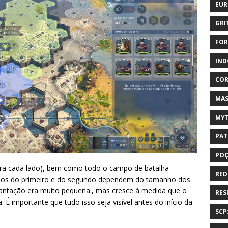
EUR
GRI
FOR
IND
COR
MAS
MYT
PAT
PO
ara cada lado), bem como todo o campo de batalha
RED
nhos do primeiro e do segundo dependem do tamanho dos
plantação era muito pequena., mas cresce à medida que o
RES
É importante que tudo isso seja visível antes do início da
SCP