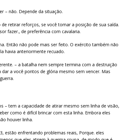
er – não. Depende da situação.
de retirar reforços, se você tomar a posição de sua saída.
or fazer., de preferência com cavalaria.
lha. Então não pode mais ser feito. O exército também não
la havia anteriormente recuado.
erente. – a batalha nem sempre termina com a destruição
m dar a você pontos de glória mesmo sem vencer. Mas
guerra.
ros – tem a capacidade de atirar mesmo sem linha de visão,
ber como é difícil brincar com esta linha. Embora eles
ão houver linha.
 3, estão enfrentando problemas reais, Porque. eles
 a menos que eles atirem à queima-roupa, de modo que é