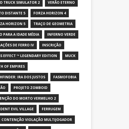
O TRUCK SIMULATOR 2
VERÃO ETERNO
TO DISTANTE 5
FORZA HORIZON 4
ZA HORIZON 5
TRAÇO DE GEOMETRIA
O PARA A IDADE MÉDIA
INFERNO VERDE
AÇÕES DE FERRO IV
INSCRIÇÃO
S EFFECT ™ LEGENDARY EDITION
MUCK
H OF EMPIRES
HFINDER: IRA DOS JUSTOS
FASMOFOBIA
ÇÃO
PROJETO ZOMBOID
ENÇÃO DO MORTO VERMELHO 2
IDENT EVIL VILLAGE
FERRUGEM
: CONTENÇÃO VIOLAÇÃO MULTIJOGADOR