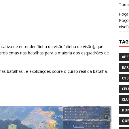
Todas
Poção
Poçõe
nível)
TAG
ativa de entender “linha de visão” (linha de visão), que
problemas nas batalhas para a maioria dos esquadrões de
APE
BA
s batalhas., e explicações sobre o curso real da batalha.
CYB
CÉL
CLU
DON
QUE