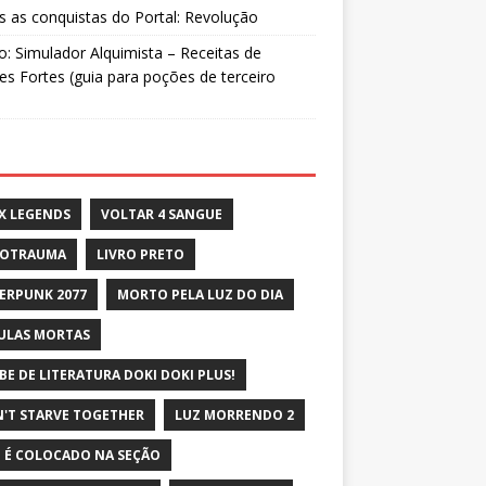
 as conquistas do Portal: Revolução
: Simulador Alquimista – Receitas de
s Fortes (guia para poções de terceiro
X LEGENDS
VOLTAR 4 SANGUE
ROTRAUMA
LIVRO PRETO
ERPUNK 2077
MORTO PELA LUZ DO DIA
ULAS MORTAS
BE DE LITERATURA DOKI DOKI PLUS!
'T STARVE TOGETHER
LUZ MORRENDO 2
 É COLOCADO NA SEÇÃO