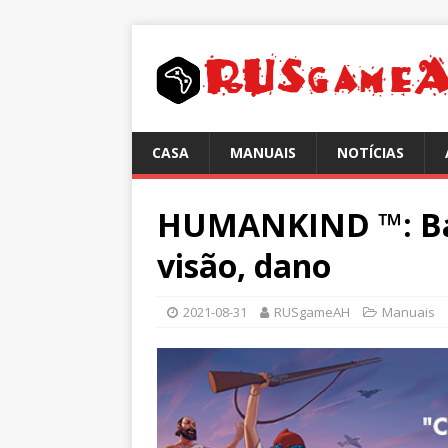
CASA
MANUAIS
NOTÍCIAS
HUMANKIND ™: Bata
visão, dano
2021-08-31
RUSgameAH
Manuais