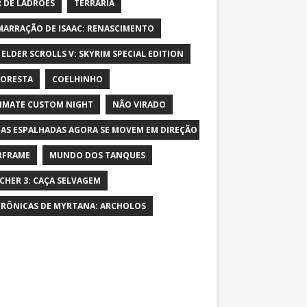
 DE LADRÕES
TERRARIA
MARRAÇÃO DE ISAAC: RENASCIMENTO
 ELDER SCROLLS V: SKYRIM SPECIAL EDITION
LORESTA
COELHINHO
IMATE CUSTOM NIGHT
NÃO VIRADO
AS ESPALHADAS AGORA SE MOVEM EM DIREÇÃO AO PERSONAGEM E AUME
RFRAME
MUNDO DOS TANQUES
CHER 3: CAÇA SELVAGEM
CRÔNICAS DE MYRTANA: ARCHOLOS