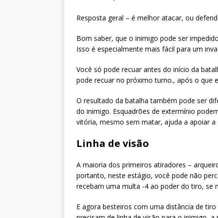
Resposta geral – é melhor atacar, ou defend
Bom saber, que o inimigo pode ser impedido 
Isso é especialmente mais fácil para um invas
Você só pode recuar antes do início da bata
pode recuar no próximo turno., após o que e
O resultado da batalha também pode ser dif
do inimigo. Esquadrões de extermínio pode
vitória, mesmo sem matar, ajuda a apoiar a 
Linha de visão
A maioria dos primeiros atiradores – arquei
portanto, neste estágio, você pode não perce
recebam uma multa -4 ao poder do tiro, se n
E agora besteiros com uma distância de tiro
precisam de linha de visão para o inimigo,