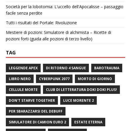
Società per la lobotomia: L'uccello dell'Apocalisse – passaggio
facile senza perdite
Tutti i risultati del Portale: Rivoluzione
Mestiere di pozioni: Simulatore di alchimista – Ricette di
pozioni forti (guida alle pozioni di terzo livello)
TAG
LEGGENDE APEX
DI RITORNO 4 SANGUE
BAROTRAUMA
LIBRO NERO
CYBERPUNK 2077
MORTO DI GIORNO
CELLULE MORTE
CLUB DI LETTERATURA DOKI DOKI PLUS!
DON'T STARVE TOGETHER
LUCE MORENTE 2
PER SBARAZZARSI DEL DEBUFF
SIMULATORE DI CAMION EURO 2
ESTATE ETERNA