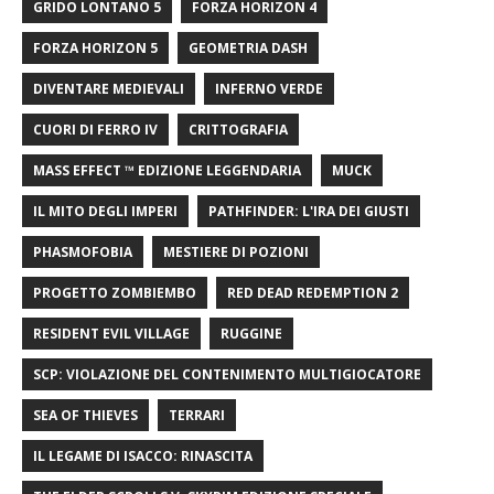
GRIDO LONTANO 5
FORZA HORIZON 4
FORZA HORIZON 5
GEOMETRIA DASH
DIVENTARE MEDIEVALI
INFERNO VERDE
CUORI DI FERRO IV
CRITTOGRAFIA
MASS EFFECT ™ EDIZIONE LEGGENDARIA
MUCK
IL MITO DEGLI IMPERI
PATHFINDER: L'IRA DEI GIUSTI
PHASMOFOBIA
MESTIERE DI POZIONI
PROGETTO ZOMBIEMBO
RED DEAD REDEMPTION 2
RESIDENT EVIL VILLAGE
RUGGINE
SCP: VIOLAZIONE DEL CONTENIMENTO MULTIGIOCATORE
SEA OF ​​THIEVES
TERRARI
IL LEGAME DI ISACCO: RINASCITA