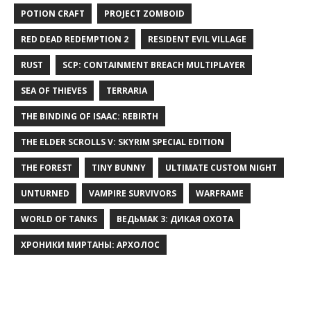
POTION CRAFT
PROJECT ZOMBOID
RED DEAD REDEMPTION 2
RESIDENT EVIL VILLAGE
RUST
SCP: CONTAINMENT BREACH MULTIPLAYER
SEA OF THIEVES
TERRARIA
THE BINDING OF ISAAC: REBIRTH
THE ELDER SCROLLS V: SKYRIM SPECIAL EDITION
THE FOREST
TINY BUNNY
ULTIMATE CUSTOM NIGHT
UNTURNED
VAMPIRE SURVIVORS
WARFRAME
WORLD OF TANKS
ВЕДЬМАК 3: ДИКАЯ ОХОТА
ХРОНИКИ МИРТАНЫ: АРХОЛОС