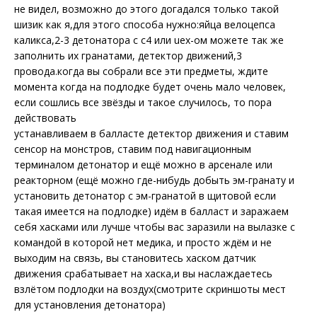
не видел, возможно до этого догадался только такой
шизик как я,для этого способа нужно:яйца велоцепса
каликса,2-3 детонатора с с4 или uex-ом можете так же
заполнить их гранатами, детектор движений,3
провода.когда вы собрали все эти предметы, ждите
момента когда на подлодке будет очень мало человек,
если сошлись все звёзды и такое случилось, то пора
действовать
устанавливаем в балласте детектор движения и ставим
сенсор на монстров, ставим под навигационным
терминалом детонатор и ещё можно в арсенале или
реакторном (ещё можно где-нибудь добыть эм-гранату и
установить детонатор с эм-гранатой в щитовой если
такая имеется на подлодке) идём в балласт и заражаем
себя хасками или лучше чтобы вас заразили на вылазке с
командой в которой нет медика, и просто ждём и не
выходим на связь, вы становитесь хаском датчик
движения срабатывает на хаска,и вы наслаждаетесь
взлётом подлодки на воздух(смотрите скриншоты мест
для установления детонатора)