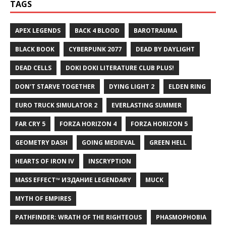
TAGS
APEX LEGENDS
BACK 4 BLOOD
BAROTRAUMA
BLACK BOOK
CYBERPUNK 2077
DEAD BY DAYLIGHT
DEAD CELLS
DOKI DOKI LITERATURE CLUB PLUS!
DON'T STARVE TOGETHER
DYING LIGHT 2
ELDEN RING
EURO TRUCK SIMULATOR 2
EVERLASTING SUMMER
FAR CRY 5
FORZA HORIZON 4
FORZA HORIZON 5
GEOMETRY DASH
GOING MEDIEVAL
GREEN HELL
HEARTS OF IRON IV
INSCRYPTION
MASS EFFECT™ ИЗДАНИЕ LEGENDARY
MUCK
MYTH OF EMPIRES
PATHFINDER: WRATH OF THE RIGHTEOUS
PHASMOPHOBIA