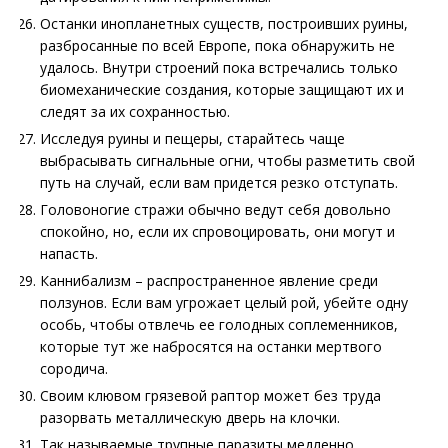
Останки инопланетных существ, построивших руины,
разбросанные по всей Европе, пока обнаружить не
удалось. Внутри строений пока встречались только
биомеханические создания, которые защищают их и
следят за их сохранностью.
Исследуя руины и пещеры, старайтесь чаще
выбрасывать сигнальные огни, чтобы разметить свой
путь на случай, если вам придется резко отступать.
Головоногие стражи обычно ведут себя довольно
спокойно, но, если их спровоцировать, они могут и
напасть.
Каннибализм – распространенное явление среди
ползунов. Если вам угрожает целый рой, убейте одну
особь, чтобы отвлечь ее голодных соплеменников,
которые тут же набросятся на останки мертвого
сородича.
Своим клювом грязевой раптор может без труда
разорвать металлическую дверь на клочки.
Так называемые трупные паразиты медленно