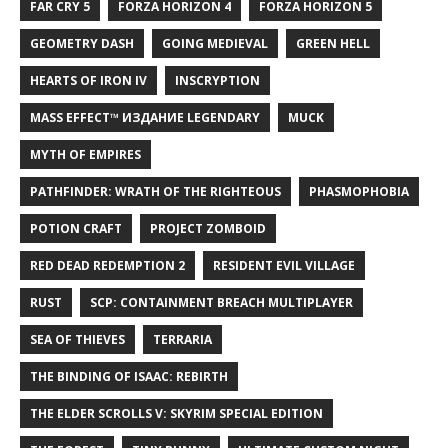
FAR CRY 5
FORZA HORIZON 4
FORZA HORIZON 5
GEOMETRY DASH
GOING MEDIEVAL
GREEN HELL
HEARTS OF IRON IV
INSCRYPTION
MASS EFFECT™ ИЗДАНИЕ LEGENDARY
MUCK
MYTH OF EMPIRES
PATHFINDER: WRATH OF THE RIGHTEOUS
PHASMOPHOBIA
POTION CRAFT
PROJECT ZOMBOID
RED DEAD REDEMPTION 2
RESIDENT EVIL VILLAGE
RUST
SCP: CONTAINMENT BREACH MULTIPLAYER
SEA OF THIEVES
TERRARIA
THE BINDING OF ISAAC: REBIRTH
THE ELDER SCROLLS V: SKYRIM SPECIAL EDITION