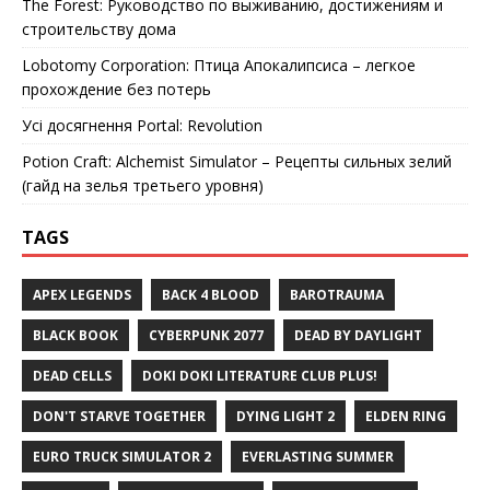
The Forest: Руководство по выживанию, достижениям и
строительству дома
Lobotomy Corporation: Птица Апокалипсиса – легкое
прохождение без потерь
Усі досягнення Portal: Revolution
Potion Craft: Alchemist Simulator – Рецепты сильных зелий
(гайд на зелья третьего уровня)
TAGS
APEX LEGENDS
BACK 4 BLOOD
BAROTRAUMA
BLACK BOOK
CYBERPUNK 2077
DEAD BY DAYLIGHT
DEAD CELLS
DOKI DOKI LITERATURE CLUB PLUS!
DON'T STARVE TOGETHER
DYING LIGHT 2
ELDEN RING
EURO TRUCK SIMULATOR 2
EVERLASTING SUMMER