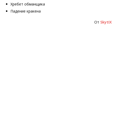
Хребет обманщика
Падение кракена
От
SkytIX