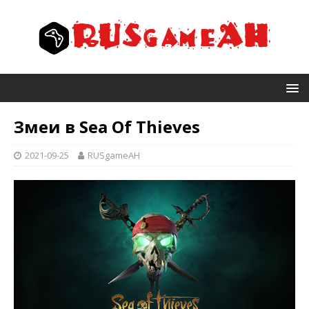
Змеи в Sea Of Thieves
2021-09-25
RUSgameAH