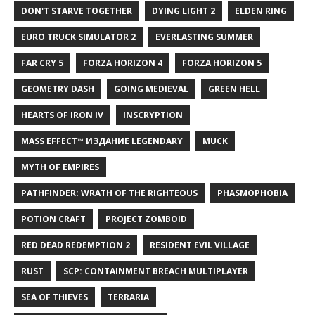
DON'T STARVE TOGETHER
DYING LIGHT 2
ELDEN RING
EURO TRUCK SIMULATOR 2
EVERLASTING SUMMER
FAR CRY 5
FORZA HORIZON 4
FORZA HORIZON 5
GEOMETRY DASH
GOING MEDIEVAL
GREEN HELL
HEARTS OF IRON IV
INSCRYPTION
MASS EFFECT™ ИЗДАНИЕ LEGENDARY
MUCK
MYTH OF EMPIRES
PATHFINDER: WRATH OF THE RIGHTEOUS
PHASMOPHOBIA
POTION CRAFT
PROJECT ZOMBOID
RED DEAD REDEMPTION 2
RESIDENT EVIL VILLAGE
RUST
SCP: CONTAINMENT BREACH MULTIPLAYER
SEA OF THIEVES
TERRARIA