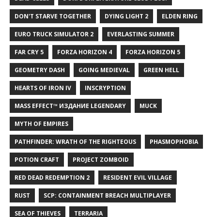
DON'T STARVE TOGETHER
DYING LIGHT 2
ELDEN RING
EURO TRUCK SIMULATOR 2
EVERLASTING SUMMER
FAR CRY 5
FORZA HORIZON 4
FORZA HORIZON 5
GEOMETRY DASH
GOING MEDIEVAL
GREEN HELL
HEARTS OF IRON IV
INSCRYPTION
MASS EFFECT™ ИЗДАНИЕ LEGENDARY
MUCK
MYTH OF EMPIRES
PATHFINDER: WRATH OF THE RIGHTEOUS
PHASMOPHOBIA
POTION CRAFT
PROJECT ZOMBOID
RED DEAD REDEMPTION 2
RESIDENT EVIL VILLAGE
RUST
SCP: CONTAINMENT BREACH MULTIPLAYER
SEA OF THIEVES
TERRARIA